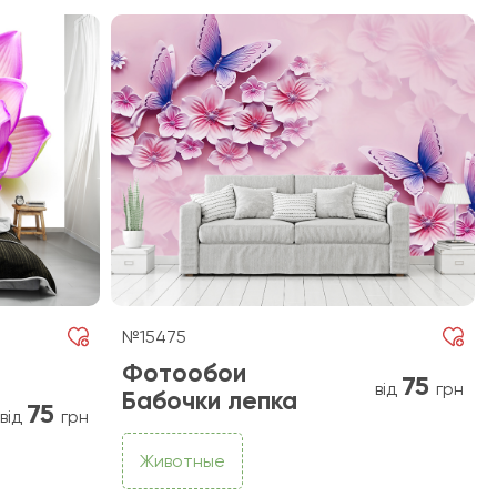
№15475
Фотообои
75
від
грн
Бабочки лепка
75
від
грн
Животные