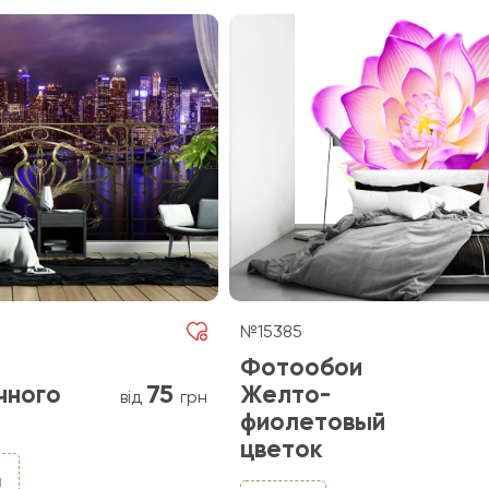
№15385
Фотообои
75
чного
Желто-
від
грн
фиолетовый
цветок
и