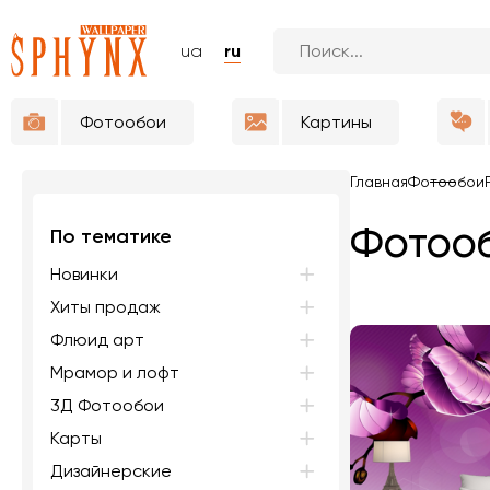
ua
ru
Фотообои
Картины
Главная
Фотообои
Фотооб
По тематике
Новинки
Хиты продаж
Флюид арт
Мрамор и лофт
3Д Фотообои
Карты
Дизайнерские