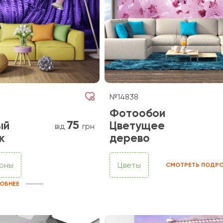
№14838
Фотообои
75
ый
Цветущее
від
грн
к
дерево
фоны
Цветы
СМОТРЕТЬ ПОДРО
ОБНЕЕ