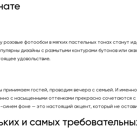
нате
му розовые фотообои в мягких пастельных тонах станут 
улярны дизайны с размытыми контурами бутонов или акв
тоящее удовольствие.
 мы принимаем гостей, проводим вечера с семьей. И имен
анно с насыщенными оттенками прекрасно сочетаются с 
-синем фоне — это настоящий акцент, который не остави
ьких и самых требовательны