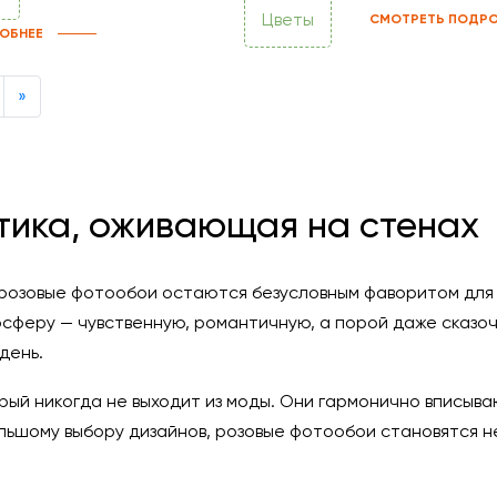
Цветы
СМОТРЕТЬ ПОДРО
ОБНЕЕ
Next
»
тика, оживающая на стенах
озовые фотообои остаются безусловным фаворитом для т
сферу — чувственную, романтичную, а порой даже сказо
день.
орый никогда не выходит из моды. Они гармонично вписыв
ольшому выбору дизайнов, розовые фотообои становятся 