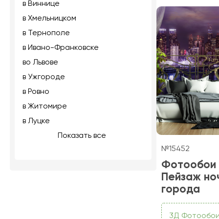
в Виннице
в Хмельницком
в Тернополе
в Ивано-Франковске
во Львове
в Ужгороде
в Ровно
в Житомире
в Луцке
Показать все
№15452
Фотообои
Пейзаж но
города
3Д Фотообо