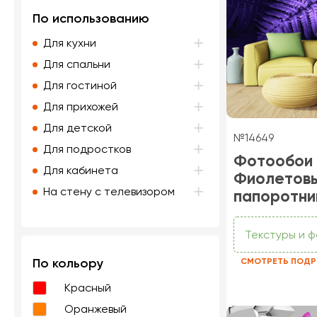
По использованию
Для кухни
Для спальни
Для гостиной
Для прихожей
Для детской
№14649
Для подростков
Фотообои
Для кабинета
Фиолетов
На стену с телевизором
папоротни
Текстуры и 
По кольору
СМОТРЕТЬ ПОДР
Красный
Оранжевый