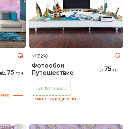
№15298
Фотообои
75
від
грн
75
Путешествие
від
грн
3Д Фотообои
БНЕЕ
СМОТРЕТЬ ПОДРОБНЕЕ