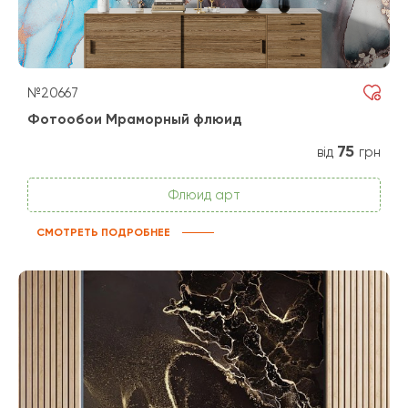
№20667
Фотообои Мраморный флюид
75
від
грн
Флюид арт
СМОТРЕТЬ ПОДРОБНЕЕ