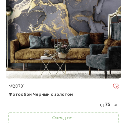
№20781
Фотообои Черный с золотом
75
від
грн
Флюид арт