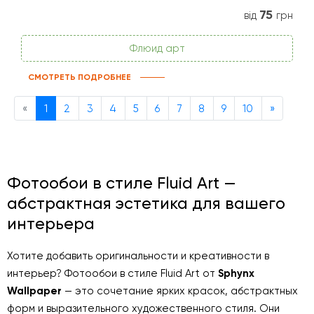
75
від
грн
Флюид арт
СМОТРЕТЬ ПОДРОБНЕЕ
Previous
Next
«
1
2
3
4
5
6
7
8
9
10
»
Фотообои в стиле Fluid Art —
абстрактная эстетика для вашего
интерьера
Хотите добавить оригинальности и креативности в
интерьер? Фотообои в стиле Fluid Art от
Sphynx
Wallpaper
— это сочетание ярких красок, абстрактных
форм и выразительного художественного стиля. Они