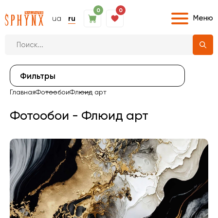
0
0
Меню
ua
ru
Фильтры
Главная
Фотообои
Флюид арт
Фотообои - Флюид арт