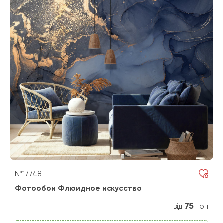
№17748
Фотообои Флюидное искусство
75
від
грн