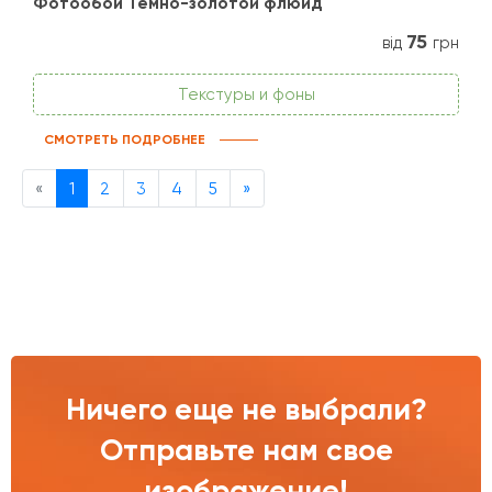
Фотообои Темно-золотой флюид
75
від
грн
Текстуры и фоны
СМОТРЕТЬ ПОДРОБНЕЕ
Previous
Next
«
1
2
3
4
5
»
Ничего еще не выбрали?
Отправьте нам свое
изображение!