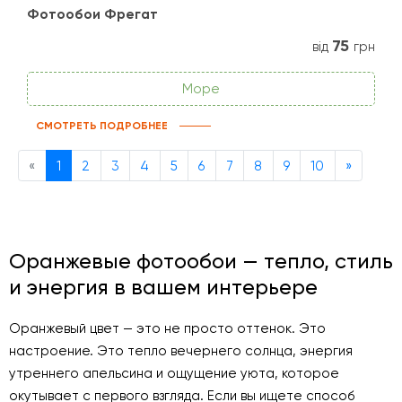
Фотообои Фрегат
75
від
грн
Море
СМОТРЕТЬ ПОДРОБНЕЕ
Previous
Next
«
1
2
3
4
5
6
7
8
9
10
»
Оранжевые фотообои — тепло, стиль
и энергия в вашем интерьере
Оранжевый цвет — это не просто оттенок. Это
настроение. Это тепло вечернего солнца, энергия
утреннего апельсина и ощущение уюта, которое
окутывает с первого взгляда. Если вы ищете способ