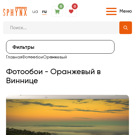
0
0
Меню
ua
ru
Фильтры
Главная
Фотообои
Оранжевый
Фотообои - Оранжевый в
Виннице