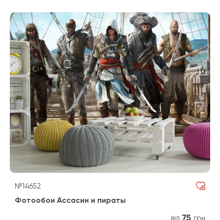
№14652
Фотообои Ассасин и пираты
75
від
грн