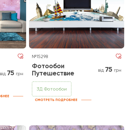
№15298
Фотообои
75
від
грн
75
Путешествие
від
грн
3Д Фотообои
БНЕЕ
СМОТРЕТЬ ПОДРОБНЕЕ