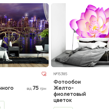
№15385
Фотообои
75
чного
Желто-
від
грн
фиолетовый
цветок
и