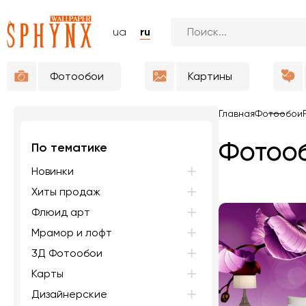
ua
ru
Фотообои
Картины
Главная
Фотообои
Фотооб
По тематике
Новинки
Хиты продаж
Флюид арт
Мрамор и лофт
3Д Фотообои
Карты
Дизайнерские