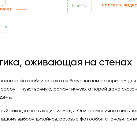
Цветы
СМОТРЕТЬ ПОДРО
ОБНЕЕ
Next
»
тика, оживающая на стенах
озовые фотообои остаются безусловным фаворитом для т
сферу — чувственную, романтичную, а порой даже сказо
день.
орый никогда не выходит из моды. Они гармонично вписыв
ольшому выбору дизайнов, розовые фотообои становятся 