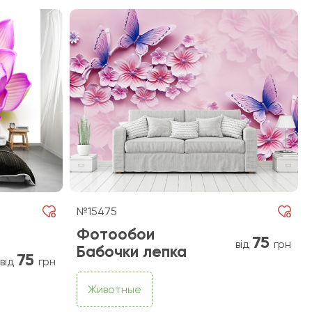
№15475
Фотообои
75
від
грн
Бабочки лепка
75
від
грн
Животные