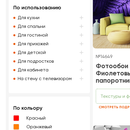
По использованию
Для кухни
Для спальни
Для гостиной
Для прихожей
Для детской
№14649
Для подростков
Фотообои
Для кабинета
Фиолетов
На стену с телевизором
папоротни
Текстуры и 
По кольору
СМОТРЕТЬ ПОДР
Красный
Оранжевый