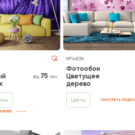
№14838
Фотообои
75
ый
Цветущее
від
грн
к
дерево
фоны
Цветы
СМОТРЕТЬ ПОДРО
ОБНЕЕ