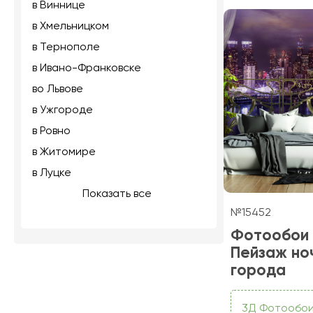
в Виннице
в Хмельницком
в Тернополе
в Ивано-Франковске
во Львове
в Ужгороде
в Ровно
в Житомире
в Луцке
Показать все
№15452
Фотообои
Пейзаж но
города
3Д Фотообо