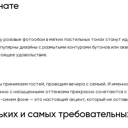
нате
му розовые фотообои в мягких пастельных тонах станут 
улярны дизайны с размытыми контурами бутонов или акв
тоящее удовольствие.
 мы принимаем гостей, проводим вечера с семьей. И имен
анно с насыщенными оттенками прекрасно сочетаются с 
-синем фоне — это настоящий акцент, который не остави
ьких и самых требовательны