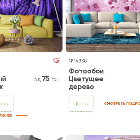
№14838
Фотообои
75
ый
Цветущее
від
грн
к
дерево
фоны
Цветы
СМОТРЕТЬ ПОДРО
ОБНЕЕ