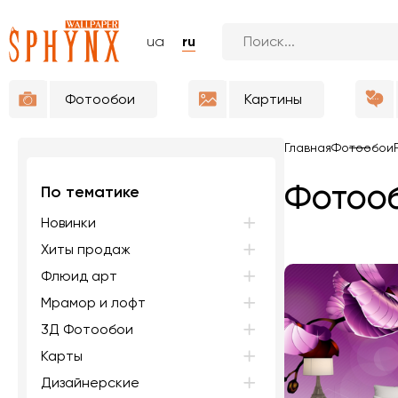
ua
ru
Фотообои
Картины
Главная
Фотообои
Фотооб
По тематике
Новинки
Хиты продаж
Флюид арт
Мрамор и лофт
3Д Фотообои
Карты
Дизайнерские