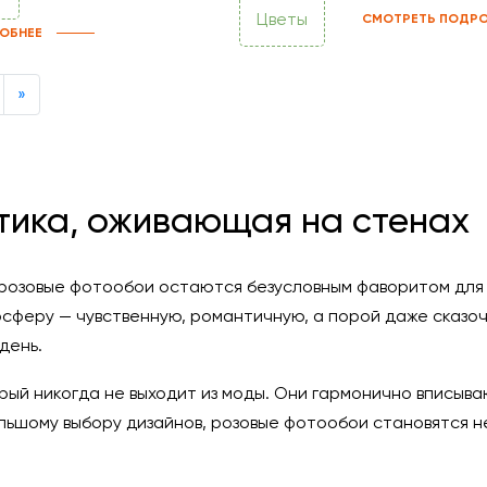
Цветы
СМОТРЕТЬ ПОДРО
ОБНЕЕ
Next
»
тика, оживающая на стенах
озовые фотообои остаются безусловным фаворитом для т
сферу — чувственную, романтичную, а порой даже сказо
день.
орый никогда не выходит из моды. Они гармонично вписыв
ольшому выбору дизайнов, розовые фотообои становятся 