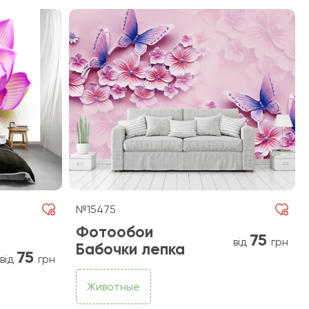
№15475
Фотообои
75
від
грн
Бабочки лепка
75
від
грн
Животные