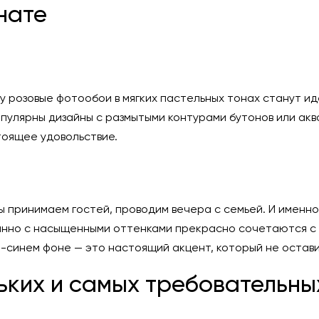
нате
му розовые фотообои в мягких пастельных тонах станут 
улярны дизайны с размытыми контурами бутонов или акв
тоящее удовольствие.
 мы принимаем гостей, проводим вечера с семьей. И имен
анно с насыщенными оттенками прекрасно сочетаются с 
-синем фоне — это настоящий акцент, который не остави
ьких и самых требовательны