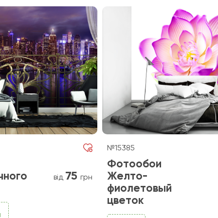
№15385
Фотообои
75
чного
Желто-
від
грн
фиолетовый
цветок
и