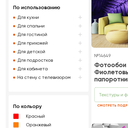
По использованию
Для кухни
Для спальни
Для гостиной
Для прихожей
Для детской
№14649
Для подростков
Фотообои
Для кабинета
Фиолетов
На стену с телевизором
папоротни
Текстуры и 
По кольору
СМОТРЕТЬ ПОДР
Красный
Оранжевый