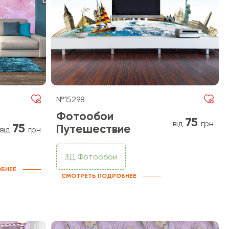
№15298
Фотообои
75
від
грн
75
Путешествие
від
грн
3Д Фотообои
БНЕЕ
СМОТРЕТЬ ПОДРОБНЕЕ