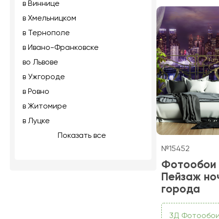
в Виннице
в Хмельницком
в Тернополе
в Ивано-Франковске
во Львове
в Ужгороде
в Ровно
в Житомире
в Луцке
Показать все
№15452
Фотообои
Пейзаж но
города
3Д Фотообо