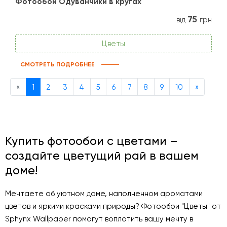
Фотообои Одуванчики в кругах
75
від
грн
Цветы
СМОТРЕТЬ ПОДРОБНЕЕ
Previous
Next
«
1
2
3
4
5
6
7
8
9
10
»
Купить фотообои с цветами –
создайте цветущий рай в вашем
доме!
Мечтаете об уютном доме, наполненном ароматами
цветов и яркими красками природы? Фотообои "Цветы" от
Sphynx Wallpaper помогут воплотить вашу мечту в