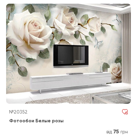
№20352
Фотообои Белые розы
75
від
грн