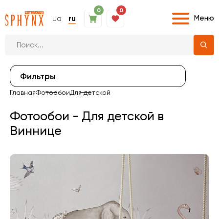
0
0
Меню
ua
ru
Фильтры
Главная
Фотообои
Для детской
Фотообои - Для детской в
Виннице