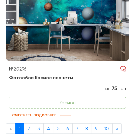
№20296
Фотообои Космос планеты
75
від
грн
Космос
СМОТРЕТЬ ПОДРОБНЕЕ
Previous
Next
«
1
2
3
4
5
6
7
8
9
10
»