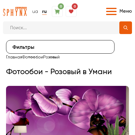
0
0
Меню
ua
ru
Фильтры
Главная
Фотообои
Розовый
Фотообои - Розовый в Умани