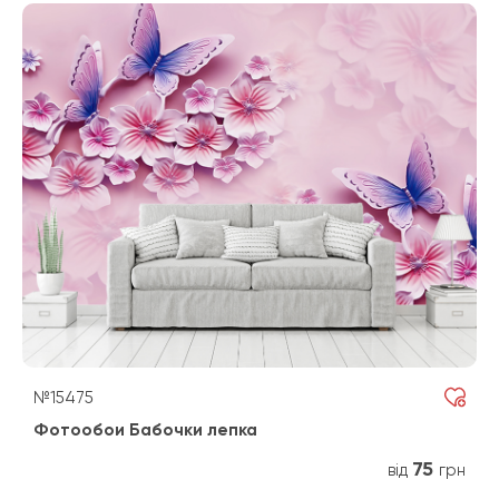
№15475
Фотообои Бабочки лепка
75
від
грн