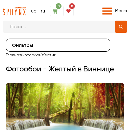
0
0
Меню
ua
ru
Фильтры
Главная
Фотообои
Желтый
Фотообои - Желтый в Виннице