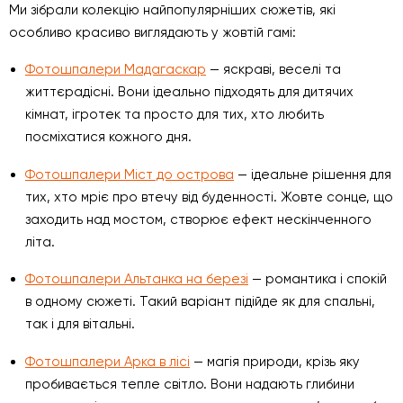
Ми зібрали колекцію найпопулярніших сюжетів, які
особливо красиво виглядають у жовтій гамі:
Фотошпалери Мадагаскар
— яскраві, веселі та
життєрадісні. Вони ідеально підходять для дитячих
кімнат, ігротек та просто для тих, хто любить
посміхатися кожного дня.
Фотошпалери Міст до острова
— ідеальне рішення для
тих, хто мріє про втечу від буденності. Жовте сонце, що
заходить над мостом, створює ефект нескінченного
літа.
Фотошпалери Альтанка на березі
— романтика і спокій
в одному сюжеті. Такий варіант підійде як для спальні,
так і для вітальні.
Фотошпалери Арка в лісі
— магія природи, крізь яку
пробивається тепле світло. Вони надають глибини