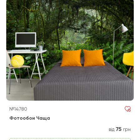
№14780
Фотообои Чаща
75
від
грн