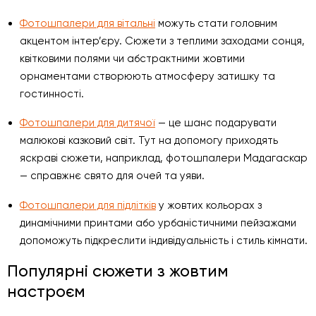
Фотошпалери для вітальні
можуть стати головним
акцентом інтер’єру. Сюжети з теплими заходами сонця,
квітковими полями чи абстрактними жовтими
орнаментами створюють атмосферу затишку та
гостинності.
Фотошпалери для дитячої
— це шанс подарувати
малюкові казковий світ. Тут на допомогу приходять
яскраві сюжети, наприклад, фотошпалери Мадагаскар
— справжнє свято для очей та уяви.
Фотошпалери для підлітків
у жовтих кольорах з
динамічними принтами або урбаністичними пейзажами
допоможуть підкреслити індивідуальність і стиль кімнати.
Популярні сюжети з жовтим
настроєм