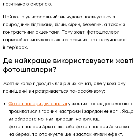
позитивною енергією.
Цей колір універсальний: він чудово поєднується з
природними відтінками, білим, сірим, бежевим, а також з
контрастними акцентами. Тому жовті фотошпалери
гармонійно виглядають як в класичних, так і в сучасних
інтер’єрах.
Де найкраще використовувати жовті
фотошпалери?
Жовтий колір підходить для різних кімнат, але у кожному
приміщенні він розкривається по-особливому:
Фотошпалери для спальні
у жовтих тонах допомагають
прокидатися з гарним настроєм і зарядом енергії. Якщо
ви обираєте мотиви природи, наприклад,
фотошпалери Арка в лісі або фотошпалери Альтанка
на березі, то отримуєте ще й заспокійливий ефект.