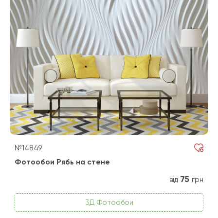
№14849
Фотообои Рябь на стене
75
від
грн
3Д Фотообои