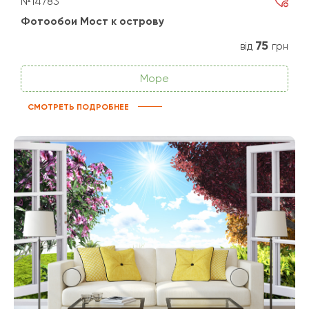
№14783
Фотообои Мост к острову
75
від
грн
Море
СМОТРЕТЬ ПОДРОБНЕЕ