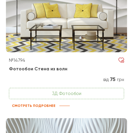
№14794
Фотообои Стена из волн
75
від
грн
3Д Фотообои
СМОТРЕТЬ ПОДРОБНЕЕ