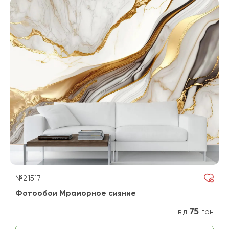
№21517
Фотообои Мраморное сияние
75
від
грн