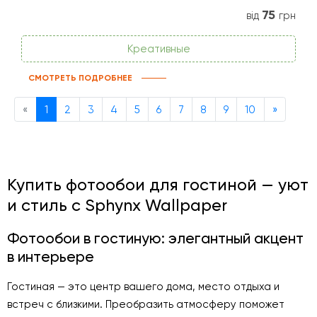
75
від
грн
Креативные
СМОТРЕТЬ ПОДРОБНЕЕ
Previous
Next
«
1
2
3
4
5
6
7
8
9
10
»
Купить фотообои для гостиной — уют
и стиль с Sphynx Wallpaper
Фотообои в гостиную: элегантный акцент
в интерьере
Гостиная — это центр вашего дома, место отдыха и
встреч с близкими. Преобразить атмосферу поможет