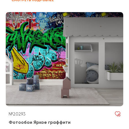
№20293
Фотообои Яркое граффити