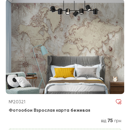
№20321
Фотообои Взрослая карта бежевая
75
від
грн