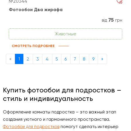
№20344
Фотообои Два жирафа
75
від
грн
Животные
СМОТРЕТЬ ПОДРОБНЕЕ
Previous
Next
«
1
2
3
4
5
6
7
8
9
»
Купить фотообои для подростков –
стиль и индивидуальность
Оформление комнаты подростка – это важный этап
создания уютного и гармоничного пространства.
Фотообои для подростков
помогут сделать интерьер