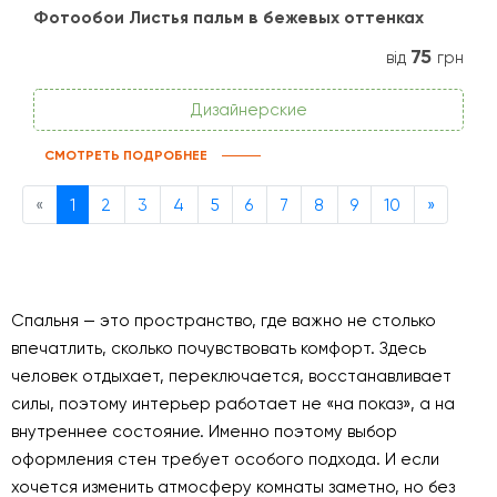
Фотообои Листья пальм в бежевых оттенках
75
від
грн
Дизайнерские
СМОТРЕТЬ ПОДРОБНЕЕ
Previous
Next
«
1
2
3
4
5
6
7
8
9
10
»
Спальня — это пространство, где важно не столько
впечатлить, сколько почувствовать комфорт. Здесь
человек отдыхает, переключается, восстанавливает
силы, поэтому интерьер работает не «на показ», а на
внутреннее состояние. Именно поэтому выбор
оформления стен требует особого подхода. И если
хочется изменить атмосферу комнаты заметно, но без