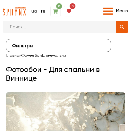
0
0
Меню
ua
ru
Фильтры
Главная
Фотообои
Для спальни
Фотообои - Для спальни в
Виннице