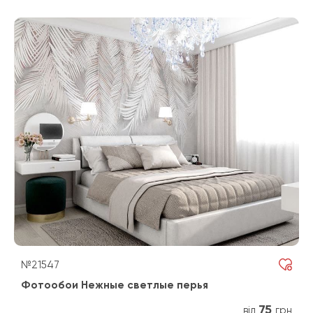
№21547
Фотообои Нежные светлые перья
75
від
грн