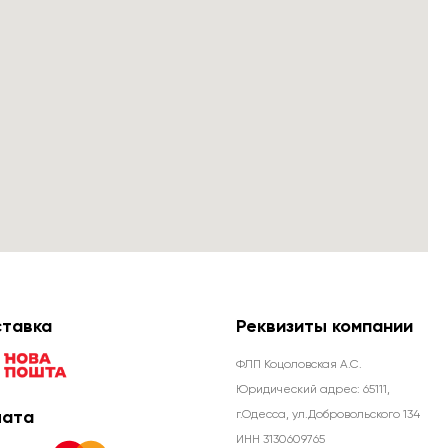
тавка
Реквизиты компании
ФЛП Коцоловская А.С.
Юридический адрес: 65111,
ата
г.Одесса, ул.Добровольского 134
ИНН 3130609765