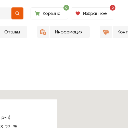
0
0
Корзина
Избранное
Отзывы
Информация
Кон
 р-н)
93-27-95