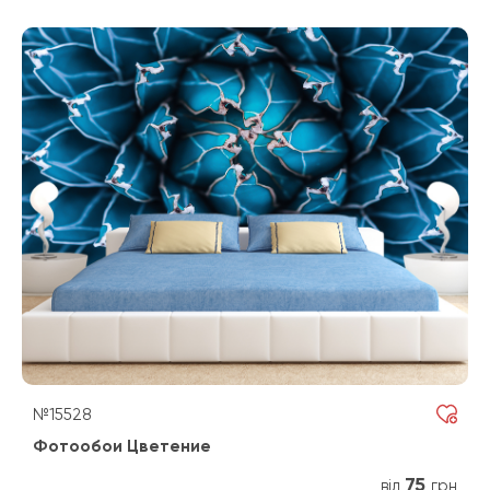
№15528
Фотообои Цветение
75
від
грн