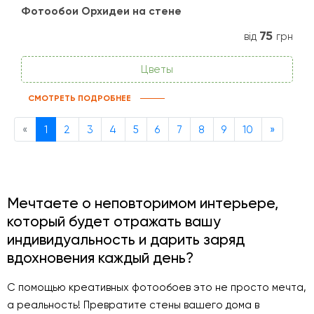
Фотообои Орхидеи на стене
75
від
грн
Цветы
СМОТРЕТЬ ПОДРОБНЕЕ
Previous
Next
«
1
2
3
4
5
6
7
8
9
10
»
Мечтаете о неповторимом интерьере,
который будет отражать вашу
индивидуальность и дарить заряд
вдохновения каждый день?
С помощью креативных фотообоев это не просто мечта,
а реальность! Превратите стены вашего дома в