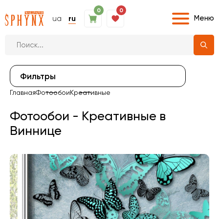
0
0
Меню
ua
ru
Фильтры
Главная
Фотообои
Креативные
Фотообои - Креативные в
Виннице