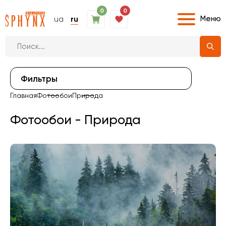
0
0
Меню
ua
ru
Фильтры
Главная
Фотообои
Природа
Фотообои - Природа