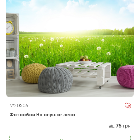
№20506
Фотообои На опушке леса
75
від
грн