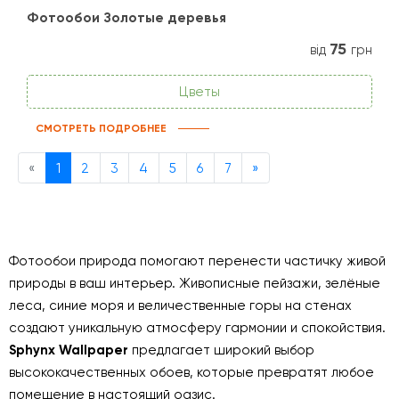
Фотообои Золотые деревья
75
від
грн
Цветы
СМОТРЕТЬ ПОДРОБНЕЕ
Previous
Next
«
1
2
3
4
5
6
7
»
Фотообои природа помогают перенести частичку живой
природы в ваш интерьер. Живописные пейзажи, зелёные
леса, синие моря и величественные горы на стенах
создают уникальную атмосферу гармонии и спокойствия.
Sphynx Wallpaper
предлагает широкий выбор
высококачественных обоев, которые превратят любое
помещение в настоящий оазис.