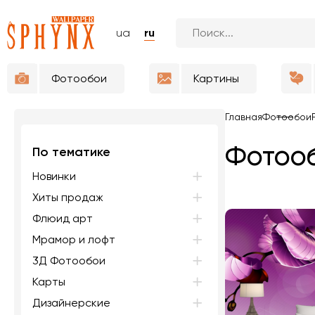
ua
ru
Фотообои
Картины
Главная
Фотообои
Фотооб
По тематике
Новинки
Хиты продаж
Флюид арт
Мрамор и лофт
3Д Фотообои
Карты
Дизайнерские