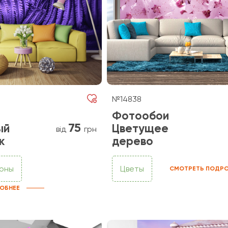
№14838
Фотообои
75
ый
Цветущее
від
грн
к
дерево
фоны
Цветы
СМОТРЕТЬ ПОДРО
ОБНЕЕ