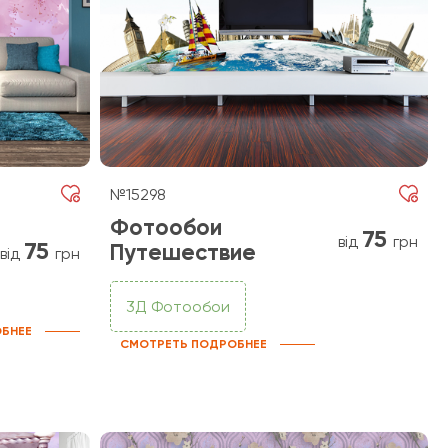
№15298
Фотообои
75
від
грн
75
Путешествие
від
грн
3Д Фотообои
БНЕЕ
СМОТРЕТЬ ПОДРОБНЕЕ