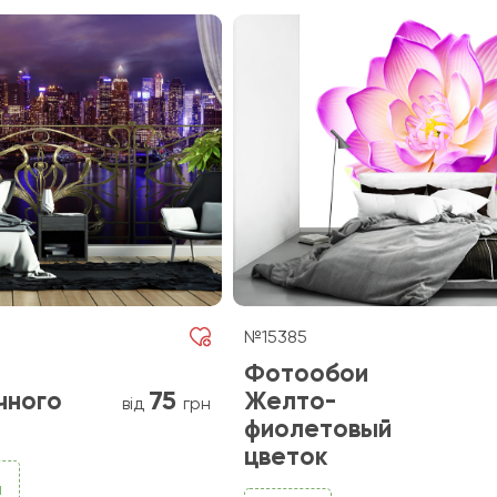
№15385
Фотообои
75
чного
Желто-
від
грн
фиолетовый
цветок
и