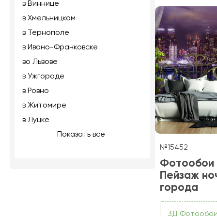
в Виннице
в Хмельницком
в Тернополе
в Ивано-Франковске
во Львове
в Ужгороде
в Ровно
в Житомире
в Луцке
Показать все
№15452
Фотообои
Пейзаж но
города
3Д Фотообо