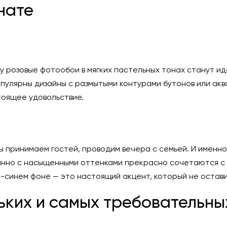
нате
му розовые фотообои в мягких пастельных тонах станут 
улярны дизайны с размытыми контурами бутонов или акв
тоящее удовольствие.
 мы принимаем гостей, проводим вечера с семьей. И имен
анно с насыщенными оттенками прекрасно сочетаются с 
-синем фоне — это настоящий акцент, который не остави
ьких и самых требовательны