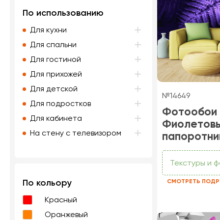
По использованию
Для кухни
Для спальни
Для гостиной
Для прихожей
Для детской
№14649
Для подростков
Фотообои
Для кабинета
Фиолетов
На стену с телевизором
папоротни
Текстуры и 
По кольору
СМОТРЕТЬ ПОДР
Красный
Оранжевый