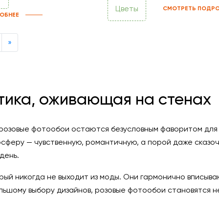
Цветы
СМОТРЕТЬ ПОДРО
ОБНЕЕ
Next
»
тика, оживающая на стенах
озовые фотообои остаются безусловным фаворитом для т
сферу — чувственную, романтичную, а порой даже сказо
день.
орый никогда не выходит из моды. Они гармонично вписыв
ольшому выбору дизайнов, розовые фотообои становятся 