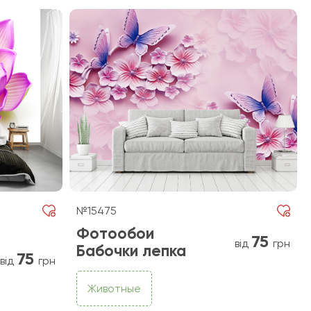
№15475
Фотообои
75
від
грн
Бабочки лепка
75
від
грн
Животные