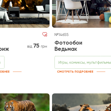
№14655
Фотообои
75
від
грн
риж
Ведьмак
и
Игры, комиксы, мультфильмы
ОБНЕЕ
СМОТРЕТЬ ПОДРОБНЕЕ