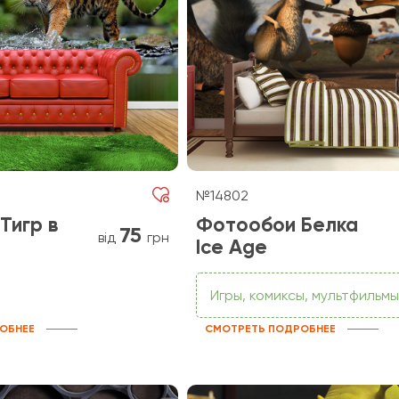
№14802
Тигр в
Фотообои Белка
75
від
грн
Ice Age
Игры, комиксы, мультфильмы
ОБНЕЕ
СМОТРЕТЬ ПОДРОБНЕЕ