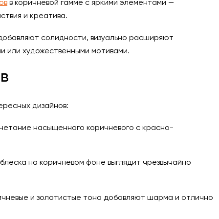
ов
в коричневой гамме с яркими элементами —
ствия и креатива.
 добавляют солидности, визуально расширяют
и или художественными мотивами.
в
ересных дизайнов:
Сочетание насыщенного коричневого с красно-
 блеска на коричневом фоне выглядит чрезвычайно
ичневые и золотистые тона добавляют шарма и отлично