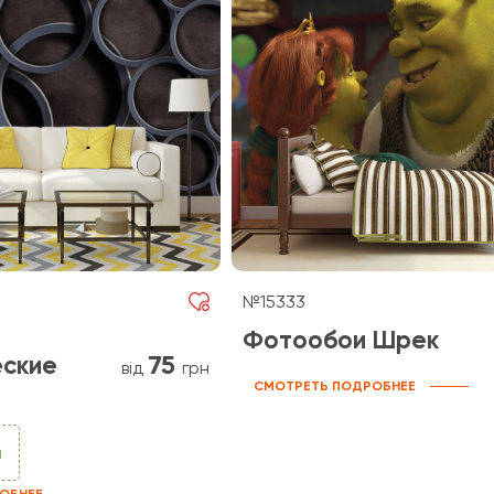
№15333
Фотообои Шрек
75
ские
від
грн
СМОТРЕТЬ ПОДРОБНЕЕ
и