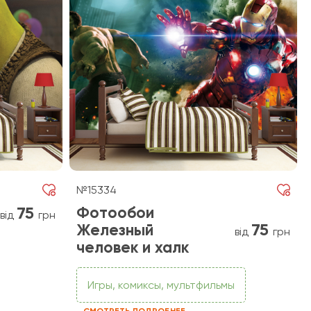
№15334
75
Фотообои
від
грн
75
Железный
від
грн
человек и халк
Игры, комиксы, мультфильмы