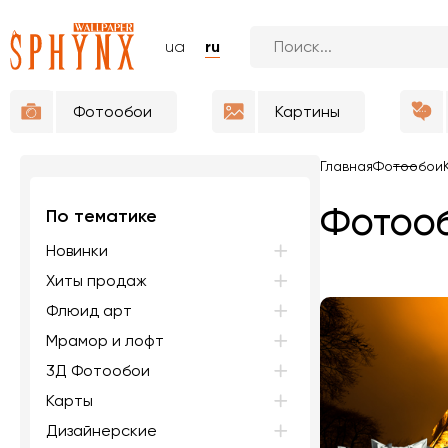
ua
ru
Фотообои
Картины
Главная
Фотообои
Фотооб
По тематике
Новинки
Хиты продаж
Флюид арт
Мрамор и лофт
3Д Фотообои
Карты
Дизайнерские