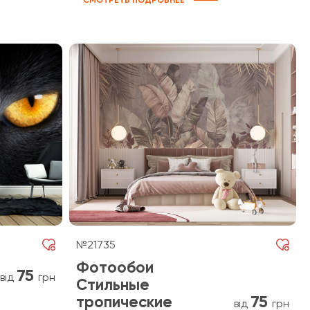
СМОТРЕТЬ ПОДРОБНЕЕ
№21735
Фотообои
75
від
грн
Стильные
75
тропические
від
грн