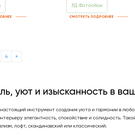
и
3Д Фотообои
ОБНЕЕ
СМОТРЕТЬ ПОДРОБНЕЕ
Next
4
»
ль, уют и изысканность в ва
 настоящий инструмент создания уюта и гармонии в любо
нтерьеру элегантность, спокойствие и солидность. Тако
лизм, лофт, скандинавский или классический.