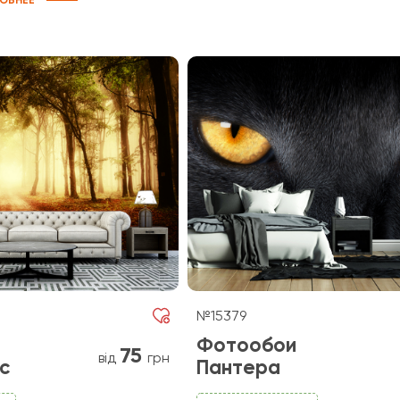
ОБНЕЕ
№15379
Фотообои
75
від
грн
с
Пантера