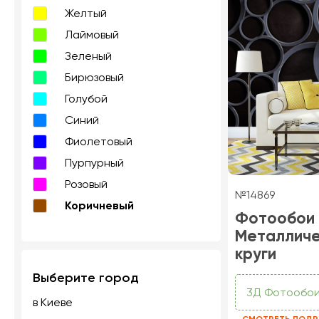
Желтый
Лаймовый
Зеленый
Бирюзовый
Голубой
Синий
Фиолетовый
Пурпурный
Розовый
№14869
Коричневый
Фотообои
Металличе
круги
Выберите город
3Д Фотообо
в Киеве