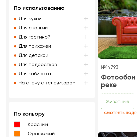
По использованию
Для кухни
Для спальни
Для гостиной
Для прихожей
Для детской
Для подростков
№14793
Для кабинета
Фотообои 
На стену с телевизором
реке
Животные
По кольору
СМОТРЕТЬ ПОДР
Красный
Оранжевый