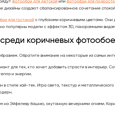
дойдут
фотообои для детской
или
фотообои для подростк
ие дизайны создают сбалансированное сочетание спокой
бои для гостиной
с глубокими коричневыми цветами. Они
но популярны модели с эффектом 3D, панорамными видам
среди коричневых фотообое
разием. Обратите внимание на некоторые из самых инт
иант для тех, кто хочет добавить страсти в интерьер. 
епла и энергии.
 в стиле хай-тек. Игра света, текстур и металлического
одерн.
м на Эйфелеву башню, окутанную вечерними огнями. Кор