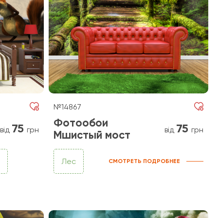
№14867
Фотообои
75
75
від
грн
від
грн
Мшистый мост
Лес
СМОТРЕТЬ ПОДРОБНЕЕ