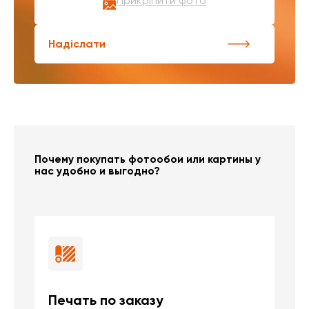
Прикріпити фото
Надіслати
Почему покупать фотообои или картины у
нас удобно и выгодно?
Печать по заказу
Б