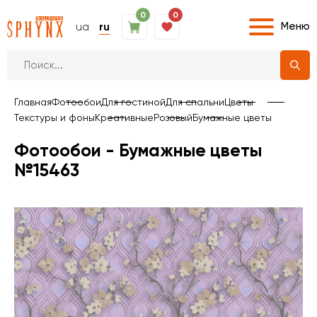
0
0
Меню
ua
ru
Главная
Фотообои
Для гостиной
Для спальни
Цветы
Текстуры и фоны
Креативные
Розовый
Бумажные цветы
Фотообои - Бумажные цветы
№15463