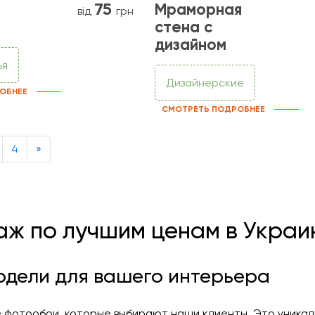
75
Мраморная
від
грн
стена с
дизайном
ья
Дизайнерские
ОБНЕЕ
СМОТРЕТЬ ПОДРОБНЕЕ
Next
4
»
аж по лучшим ценам в Украи
одели для вашего интерьера
 фотообои, которые выбирают наши клиенты. Это уникаль