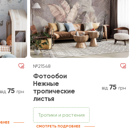
№21548
Фотообои
Нежные
75
від
грн
75
тропические
від
грн
листья
Тропики и растения
БНЕЕ
СМОТРЕТЬ ПОДРОБНЕЕ