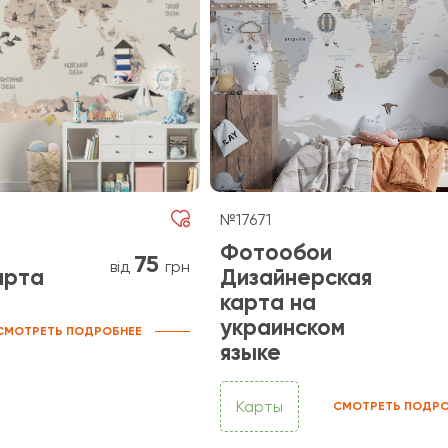
№17671
Фотообои
75
від
грн
арта
Дизайнерская
карта на
украинском
СМОТРЕТЬ ПОДРОБНЕЕ
языке
Карты
СМОТРЕТЬ ПОДРО