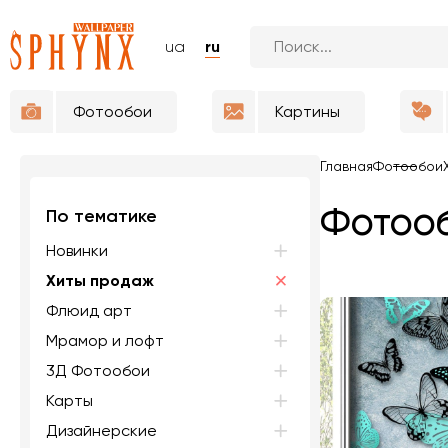
ua
ru
Фотообои
Картины
Главная
Фотообои
Фотооб
По тематике
Новинки
Хиты продаж
Флюид арт
Мрамор и лофт
3Д Фотообои
Карты
Дизайнерские