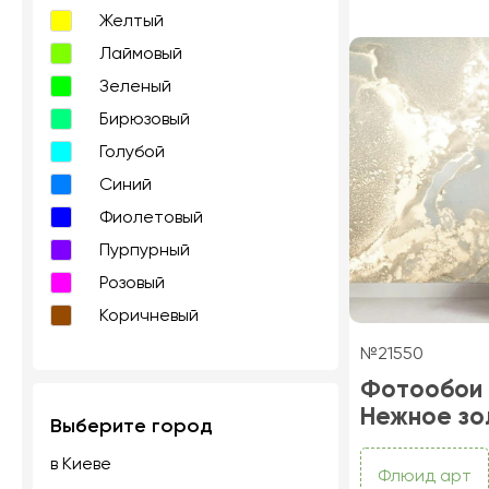
Желтый
Лаймовый
Зеленый
Бирюзовый
Голубой
Синий
Фиолетовый
Пурпурный
Розовый
Коричневый
№21550
Фотообои
Нежное зо
Выберите город
в Киеве
Флюид арт