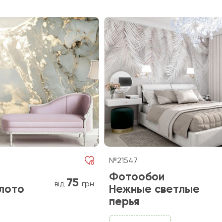
№21547
Фотообои
75
від
грн
лото
Нежные светлые
перья