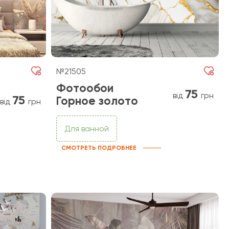
№21505
Фотообои
75
від
грн
75
Горное золото
від
грн
Для ванной
СМОТРЕТЬ ПОДРОБНЕЕ