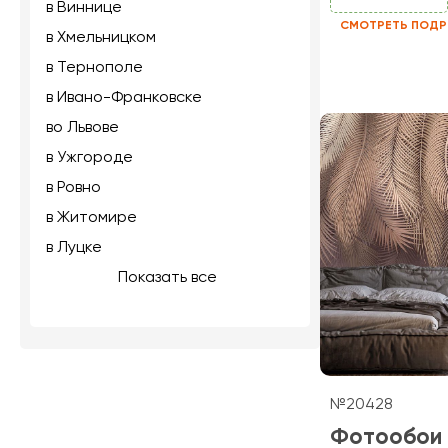
в Виннице
СМОТРЕТЬ ПОДР
в Хмельницком
в Тернополе
в Ивано-Франковске
во Львове
в Ужгороде
в Ровно
в Житомире
в Луцке
Показать все
№20428
Фотообои 