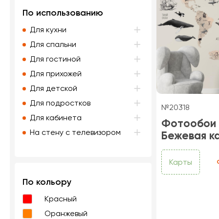
По использованию
Для кухни
Для спальни
Для гостиной
Для прихожей
Для детской
Для подростков
№20318
Для кабинета
Фотообои
На стену с телевизором
Бежевая к
Карты
По кольору
Красный
Оранжевый