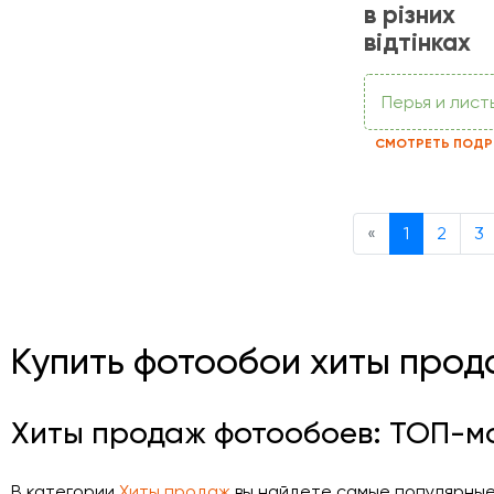
в різних
відтінках
Перья и лист
СМОТРЕТЬ ПОДР
Previous
«
1
2
3
Купить фотообои хиты прод
Хиты продаж фотообоев: ТОП-м
В категории
Хиты продаж
вы найдете самые популярные