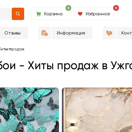
0
0
Корзина
Избранное
Отзывы
Информация
Кон
Хиты продаж
ои - Хиты продаж в Уж