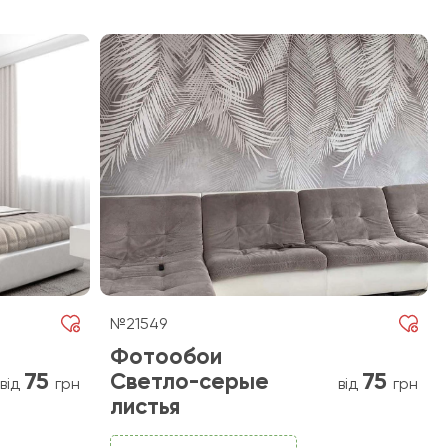
№21549
Фотообои
75
75
Светло-серые
від
грн
від
грн
листья