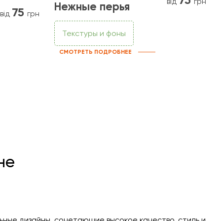
від
грн
Нежные перья
75
від
грн
Текстуры и фоны
СМОТРЕТЬ ПОДРОБНЕЕ
не
ные дизайны, сочетающие высокое качество, стиль и