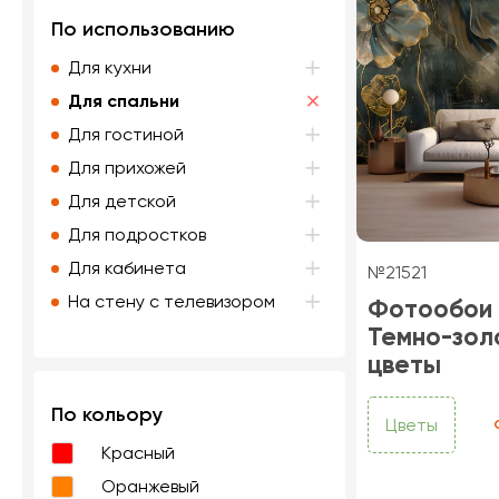
По использованию
Для кухни
Для спальни
Для гостиной
Для прихожей
Для детской
Для подростков
Для кабинета
№21521
На стену с телевизором
Фотообои
Темно-зол
цветы
По кольору
Цветы
Красный
Оранжевый