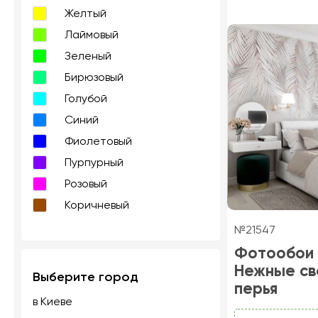
Желтый
Лаймовый
Зеленый
Бирюзовый
Голубой
Синий
Фиолетовый
Пурпурный
Розовый
Коричневый
№21547
Фотообои
Нежные св
Выберите город
перья
в Киеве