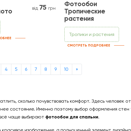
Фотообои
75
від
грн
лото
Тропические
растения
Тропики и растения
ОБНЕЕ
СМОТРЕТЬ ПОДРОБНЕЕ
Next
4
5
6
7
8
9
10
»
чатлить, сколько почувствовать комфорт. Здесь человек 
ннее состояние. Именно поэтому выбор оформления стен 
, всё чаще выбирают
фотообои для спальни
.
 красивое изображение, а полноценный элемент дизайна.