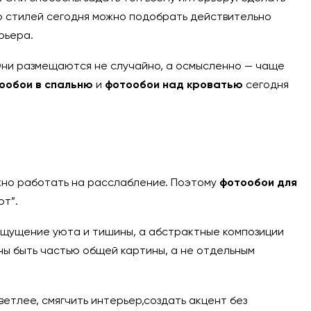
ию стилей сегодня можно подобрать действительно
рьера.
Они размещаются не случайно, а осмысленно — чаще
тообои в спальню
и
фотообои над кроватью
сегодня
лжно работать на расслабление. Поэтому
фотообои для
ют”.
ощущение уюта и тишины, а абстрактные композиции
ы быть частью общей картины, а не отдельным
етлее, смягчить интерьер,создать акцент без