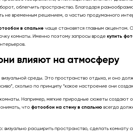
аоборот, облегчить пространство. Благодаря разнообраз
еть не временным решением, а частью продуманного инте
отообои в спальне
чаще становятся главным акцентом. 
точку комнаты. Именно поэтому запросы вроде
купить фо
нтерьеров.
они влияют на атмосферу
й визуальной среды. Это пространство отдыха, и оно до
сиво”, сколько по принципу “какое настроение они созда
 комнаты. Например, мягкие природные сюжеты создают 
понимать, что
фотообои на стену в спальню
всегда должн
 визуально расширить пространство, сделать комнату св