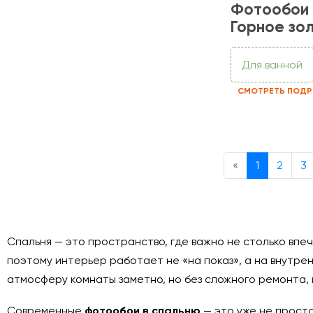
Фотообои
Горное зо
Для ванной
СМОТРЕТЬ ПОДР
Previous
«
1
2
3
Спальня — это пространство, где важно не столько впе
поэтому интерьер работает не «на показ», а на внутре
атмосферу комнаты заметно, но без сложного ремонта
Современные
фотообои в спальню
— это уже не просто