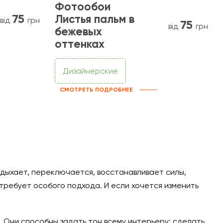
Фотообои
75
Листья пальм в
від
грн
75
від
грн
бежевых
оттенках
Дизайнерские
СМОТРЕТЬ ПОДРОБНЕЕ
отдыхает, переключается, восстанавливает силы,
требует особого подхода. И если хочется изменить
 Они способны задать тон всему интерьеру: сделать