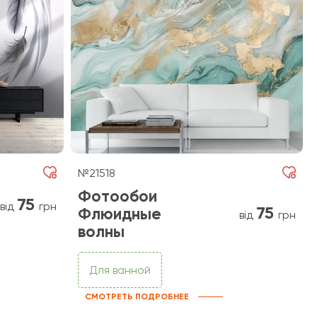
№21518
Фотообои
75
від
грн
75
Флюидные
від
грн
волны
Для ванной
СМОТРЕТЬ ПОДРОБНЕЕ