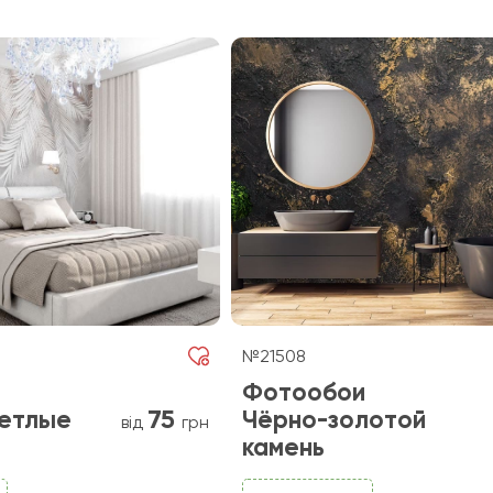
№21508
Фотообои
75
етлые
Чёрно-золотой
від
грн
камень