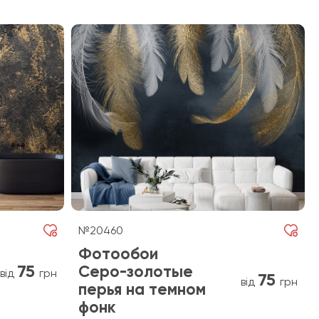
№20460
Фотообои
75
Серо-золотые
від
грн
75
від
грн
перья на темном
фонк