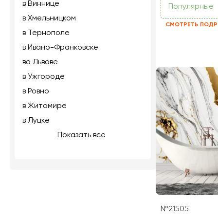
в Виннице
Популярные
в Хмельницком
СМОТРЕТЬ ПОДР
в Тернополе
в Ивано-Франковске
во Львове
в Ужгороде
в Ровно
в Житомире
в Луцке
Показать все
№21505