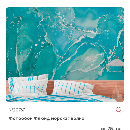
№20767
Фотообои Флюид морская волна
75
від
грн