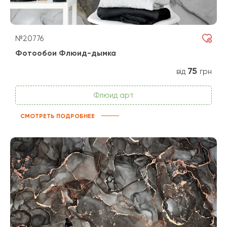
№20776
Фотообои Флюид-дымка
75
від
грн
Флюид арт
СМОТРЕТЬ ПОДРОБНЕЕ