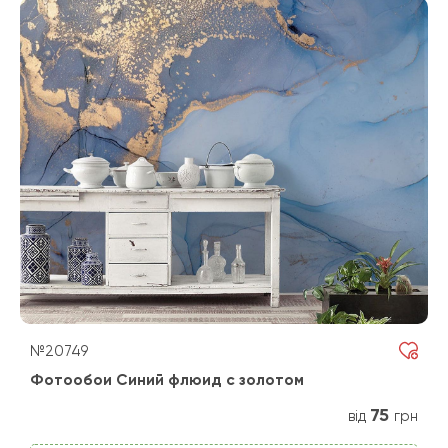
№20749
Фотообои Синий флюид с золотом
75
від
грн