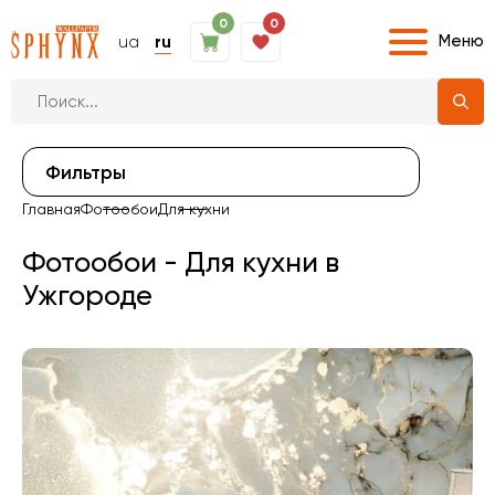
0
0
Меню
ua
ru
Фильтры
Главная
Фотообои
Для кухни
Фотообои - Для кухни в
Ужгороде