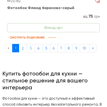
№20762
Фотообои Флюид бирюзово-серый
75
від
грн
Флюид арт
СМОТРЕТЬ ПОДРОБНЕЕ
Previous
Next
«
1
2
3
4
5
6
7
8
9
10
»
Купить фотообои для кухни —
стильное решение для вашего
интерьера
Фотообои для кухни — это доступный и эффективный
способ обновить интерьер без капитального ремонта. В