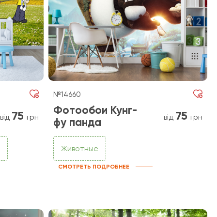
№14660
Фотообои Кунг-
75
75
від
грн
від
грн
фу панда
Животные
СМОТРЕТЬ ПОДРОБНЕЕ