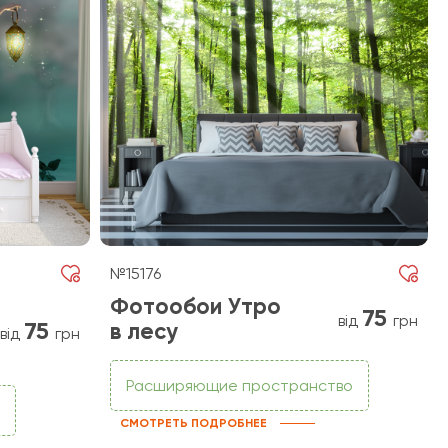
№15176
Фотообои Утро
75
від
грн
75
в лесу
від
грн
Расширяющие пространство
СМОТРЕТЬ ПОДРОБНЕЕ