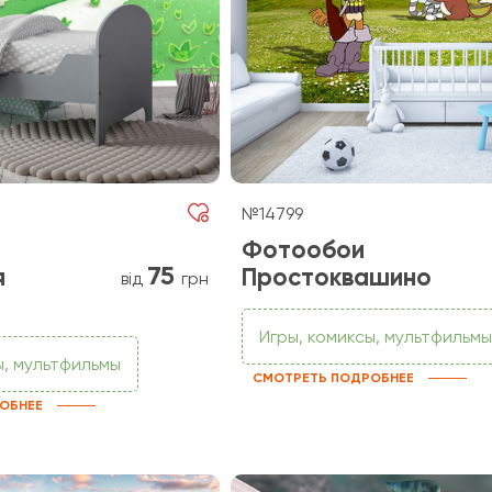
№14799
Фотообои
75
я
Простоквашино
від
грн
Игры, комиксы, мультфильмы
ы, мультфильмы
СМОТРЕТЬ ПОДРОБНЕЕ
ОБНЕЕ