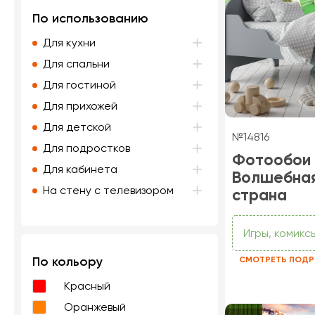
По использованию
Для кухни
Для спальни
Для гостиной
Для прихожей
Для детской
№14816
Для подростков
Фотообои
Для кабинета
Волшебна
На стену с телевизором
страна
Игры, комикс
По кольору
СМОТРЕТЬ ПОДР
Красный
Оранжевый