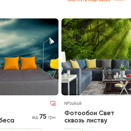
СМОТРЕТЬ ПОДРОБНЕЕ
№14848
Фотообои Свет
75
від
грн
беса
сквозь листву