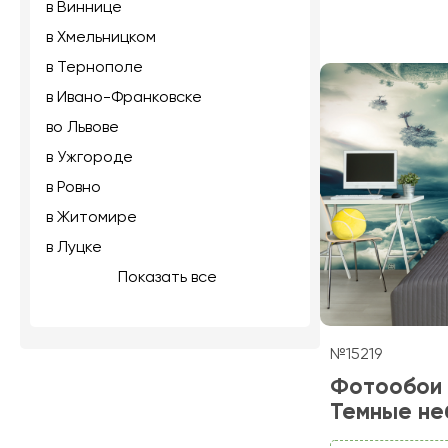
в Виннице
в Хмельницком
в Тернополе
в Ивано-Франковске
во Львове
в Ужгороде
в Ровно
в Житомире
в Луцке
Показать все
№15219
Фотообои
Темные не