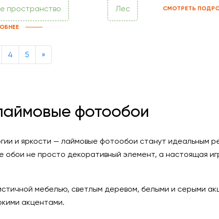
е пространство
Лес
СМОТРЕТЬ ПОДРО
ОБНЕЕ
Next
4
5
»
 лаймовые фотообои
нергии и яркости — лаймовые фотообои станут идеальным 
е обои не просто декоративный элемент, а настоящая иг
стичной мебелью, светлым деревом, белыми и серыми ак
ркими акцентами.