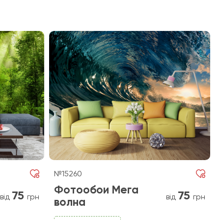
№15260
Фотообои Мега
75
75
від
грн
від
грн
волна