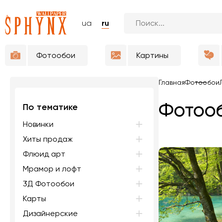
ua
ru
Фотообои
Картины
Главная
Фотообои
Фотооб
По тематике
Новинки
Хиты продаж
Флюид арт
Мрамор и лофт
3Д Фотообои
Карты
Дизайнерские