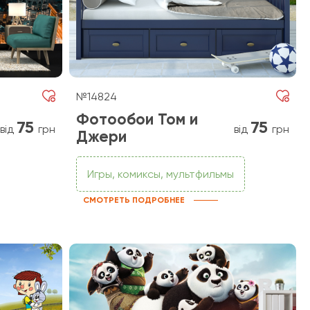
№14824
Фотообои Том и
75
75
від
грн
від
грн
Джери
Игры, комиксы, мультфильмы
СМОТРЕТЬ ПОДРОБНЕЕ