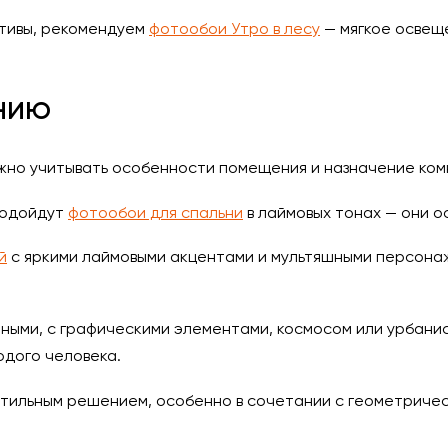
отивы, рекомендуем
фотообои Утро в лесу
— мягкое освещ
нию
ажно учитывать особенности помещения и назначение ком
подойдут
фотообои для спальни
в лаймовых тонах — они о
й
с яркими лаймовыми акцентами и мультяшными персона
тными, с графическими элементами, космосом или урбан
одого человека.
стильным решением, особенно в сочетании с геометриче