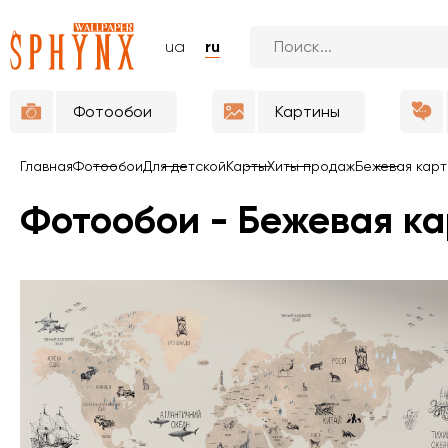
ua
ru
Фотообои
Картины
Главная
Фотообои
Для детской
Карты
Хиты продаж
Бежевая кар
Фотообои - Бежевая к