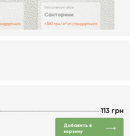
Бесшовные обои
Санторини
тандартного
+380 грн/м² от стандартного
113
грн
Добавить в
корзину