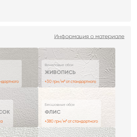
Информация о материале
Виниловые обои
ЖИВОПИСЬ
андартного
+30 грн/м² от стандартного
Бесшовные обои
СОК
ФЛИС
на
+380 грн/м² от стандартного