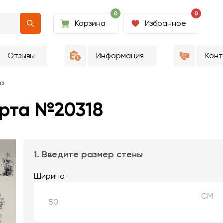
0
0
Корзина
Избранное
Отзывы
Информация
Кон
та
арта №20318
1. Введите размер стены
Ширина
СМ