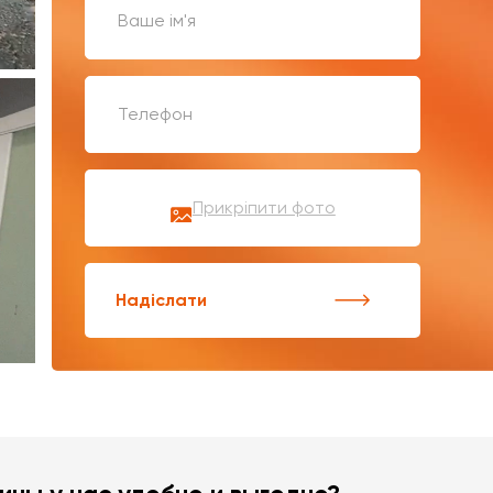
Прикріпити фото
Надіслати