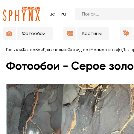
ua
ru
Фотообои
Картины
Главная
Фотообои
Для спальни
Флюид арт
Мрамор и лофт
Для п
Фотообои - Серое зол