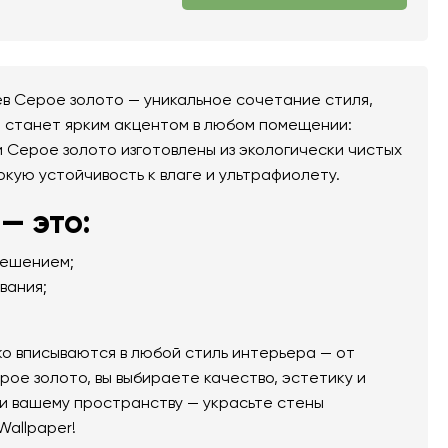
в Серое золото — уникальное сочетание стиля,
т станет ярким акцентом в любом помещении:
и Серое золото изготовлены из экологически чистых
окую устойчивость к влаге и ультрафиолету.
— это:
решением;
вания;
о вписываются в любой стиль интерьера — от
рое золото, вы выбираете качество, эстетику и
и вашему пространству — украсьте стены
Wallpaper!