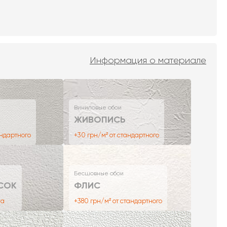
Информация о материале
Виниловые обои
ЖИВОПИСЬ
андартного
+30 грн/м² от стандартного
Бесшовные обои
СОК
ФЛИС
на
+380 грн/м² от стандартного