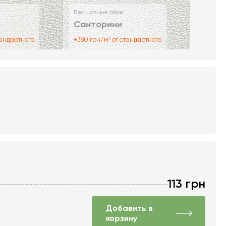
Бесшовные обои
Санторини
тандартного
+380 грн/м² от стандартного
113
грн
Добавить в
корзину