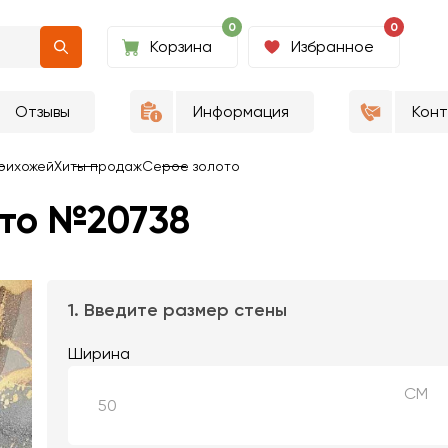
0
0
Корзина
Избранное
Отзывы
Информация
Кон
рихожей
Хиты продаж
Серое золото
ото №20738
1. Введите размер стены
Ширина
СМ