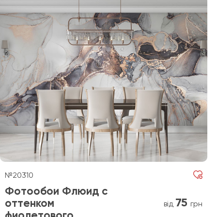
№20310
Фотообои Флюид с
75
оттенком
від
грн
фиолетового