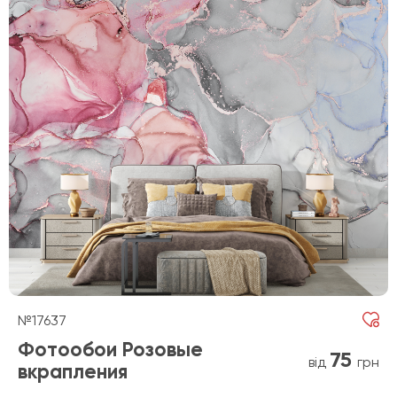
№17637
Фотообои Розовые
75
від
грн
вкрапления