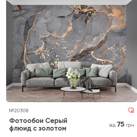
№20308
Фотообои Серый
75
від
грн
флюид с золотом