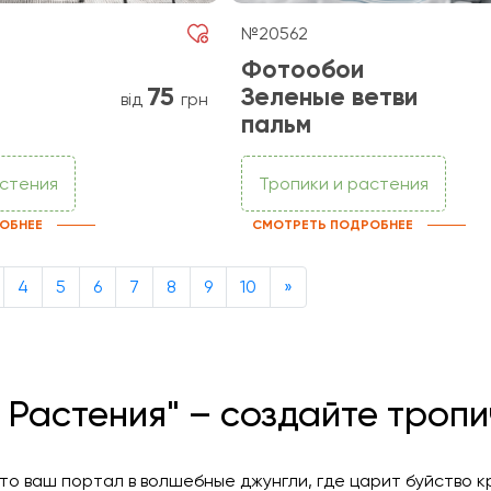
№20562
Фотообои
75
Зеленые ветви
від
грн
пальм
астения
Тропики и растения
ОБНЕЕ
СМОТРЕТЬ ПОДРОБНЕЕ
Next
4
5
6
7
8
9
10
»
 Растения" – создайте тропи
то ваш портал в волшебные джунгли, где царит буйство к