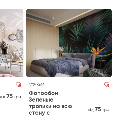
№20566
Фотообои
75
від
грн
Зеленые
тропики на всю
75
від
грн
стену с