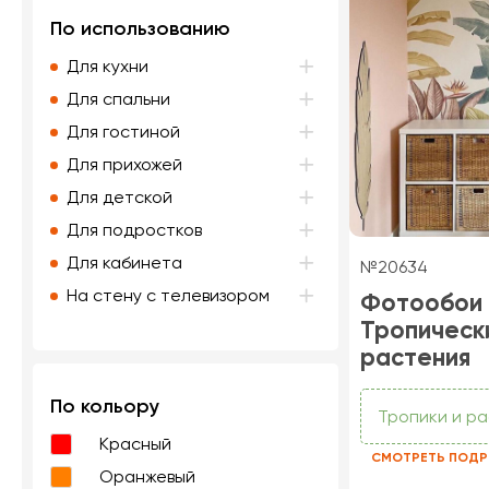
По использованию
Для кухни
Для спальни
Для гостиной
Для прихожей
Для детской
Для подростков
Для кабинета
№20634
На стену с телевизором
Фотообои
Тропическ
растения
По кольору
Тропики и р
Красный
СМОТРЕТЬ ПОДР
Оранжевый