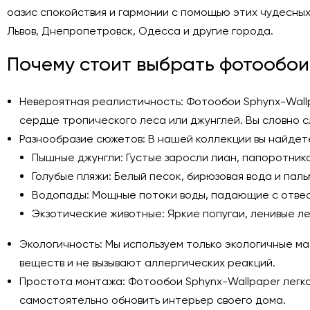
оазис спокойствия и гармонии с помощью этих чудесных
Львов, Днепропетровск, Одесса и другие города.
Почему стоит выбрать фотообои 
Невероятная реалистичность: Фотообои Sphynx-Wall
сердце тропического леса или джунглей. Вы словно с
Разнообразие сюжетов: В нашей коллекции вы найдет
Пышные джунгли: Густые заросли лиан, папоротник
Голубые пляжи: Белый песок, бирюзовая вода и пал
Водопады: Мощные потоки воды, падающие с отвесн
Экзотические животные: Яркие попугаи, ленивые ле
Экологичность: Мы используем только экологичные м
веществ и не вызывают аллергических реакций.
Простота монтажа: Фотообои Sphynx-Wallpaper легко 
самостоятельно обновить интерьер своего дома.