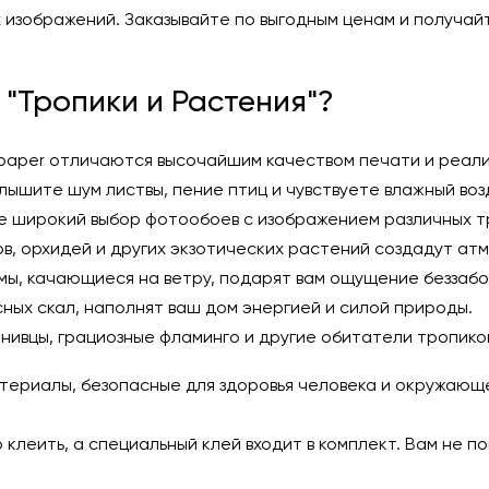
 изображений. Заказывайте по выгодным ценам и получайт
"Тропики и Растения"?
paper отличаются высочайшим качеством печати и реали
лышите шум листвы, пение птиц и чувствуете влажный во
е широкий выбор фотообоев с изображением различных тр
ов, орхидей и других экзотических растений создадут ат
ьмы, качающиеся на ветру, подарят вам ощущение беззабо
ых скал, наполнят ваш дом энергией и силой природы.
нивцы, грациозные фламинго и другие обитатели тропико
атериалы, безопасные для здоровья человека и окружаю
клеить, а специальный клей входит в комплект. Вам не п