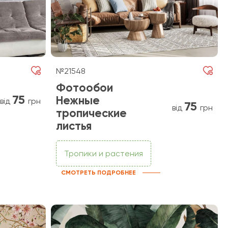
№21548
Фотообои
75
Нежные
від
грн
75
від
грн
тропические
листья
Тропики и растения
СМОТРЕТЬ ПОДРОБНЕЕ