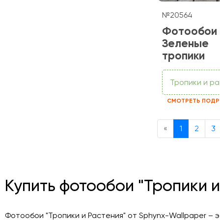
№20564
Фотообои
Зеленые
тропики
Тропики и р
СМОТРЕТЬ ПОДР
Previous
«
1
2
3
Купить фотообои "Тропики и
Фотообои "Тропики и Растения" от Sphynx-Wallpaper – э