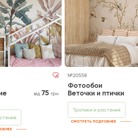
№20558
Фотообои
75
ие
Веточки и птички
від
грн
Тропики и растения
астения
СМОТРЕТЬ ПОДРОБНЕЕ
ОБНЕЕ