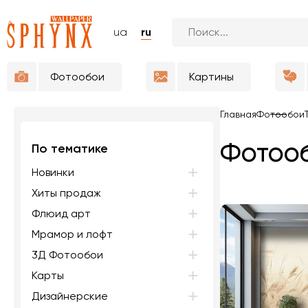
ua
ru
Фотообои
Картины
Главная
Фотообои
Фотооб
По тематике
Новинки
Хиты продаж
Флюид арт
Мрамор и лофт
3Д Фотообои
Карты
Дизайнерские