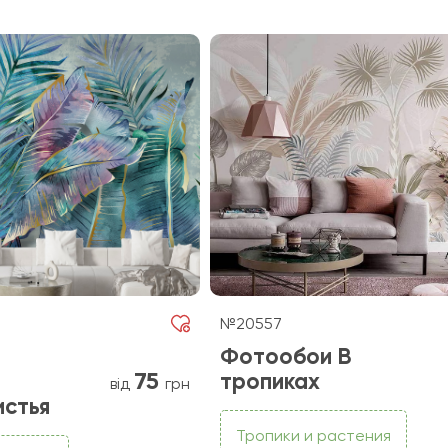
№20557
Фотообои В
75
тропиках
від
грн
истья
Тропики и растения