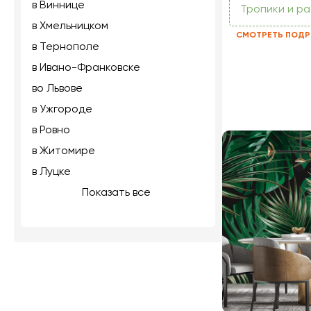
в Виннице
Тропики и р
в Хмельницком
СМОТРЕТЬ ПОДР
в Тернополе
в Ивано-Франковске
во Львове
в Ужгороде
в Ровно
в Житомире
в Луцке
Показать все