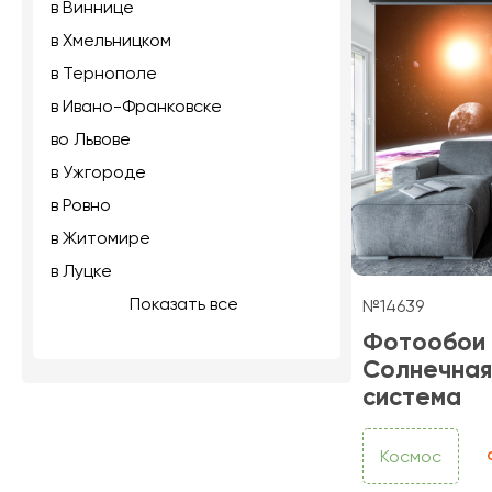
в Виннице
в Хмельницком
в Тернополе
в Ивано-Франковске
во Львове
в Ужгороде
в Ровно
в Житомире
в Луцке
Показать все
№14639
Фотообои
Солнечная
система
Космос