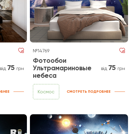
№14769
Фотообои
75
75
Ультрамариновые
від
грн
від
грн
небеса
Космос
БНЕЕ
СМОТРЕТЬ ПОДРОБНЕЕ