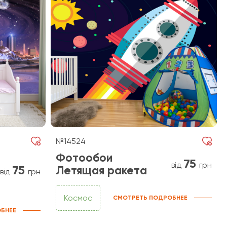
№14524
Фотообои
75
від
грн
75
Летящая ракета
від
грн
Космос
СМОТРЕТЬ ПОДРОБНЕЕ
БНЕЕ