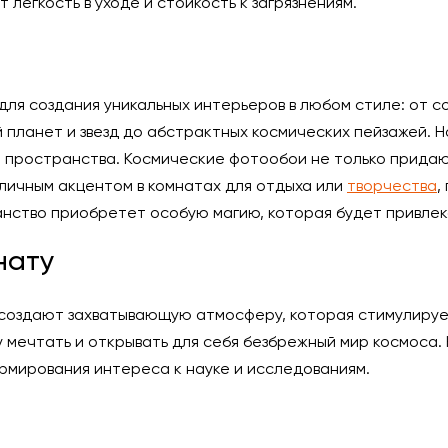
легкость в уходе и стойкость к загрязнениям.
я создания уникальных интерьеров в любом стиле: от со
планет и звезд до абстрактных космических пейзажей. 
 пространства. Космические фотообои не только придаю
тличным акцентом в комнатах для отдыха или
творчества
,
ство приобретет особую магию, которая будет привлекат
нату
создают захватывающую атмосферу, которая стимулируе
у мечтать и открывать для себя безбрежный мир космоса.
рмирования интереса к науке и исследованиям.