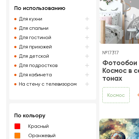
По использованию
Для кухни
Для спальни
Для гостиной
Для прихожей
№17317
Для детской
Фотообои
Для подростков
Космос в 
Для кабинета
тонах
На стену с телевизором
Космос
По кольору
Красный
Оранжевый