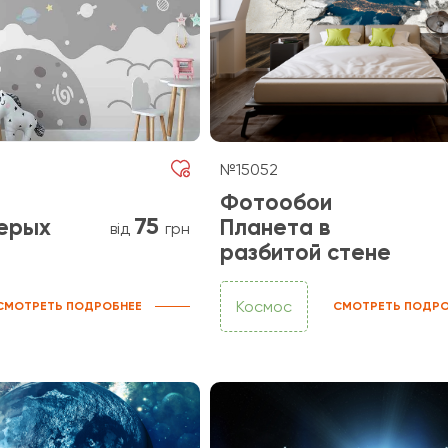
№15052
Фотообои
75
серых
Планета в
від
грн
разбитой стене
Космос
СМОТРЕТЬ ПОДРОБНЕЕ
СМОТРЕТЬ ПОДРО