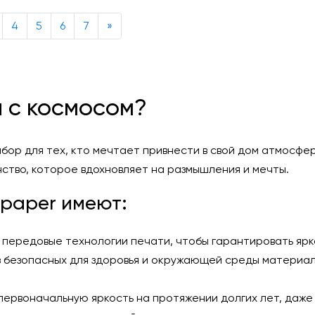
Next
4
5
6
7
»
 с космосом?
ор для тех, кто мечтает привнести в свой дом атмосфер
ство, которое вдохновляет на размышления и мечты.
lpaper имеют:
о передовые технологии печати, чтобы гарантировать ярк
з безопасных для здоровья и окружающей среды материал
первоначальную яркость на протяжении долгих лет, даже 