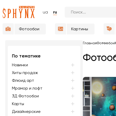
ua
ru
Фотообои
Картины
Главная
Фотообои
Фотооб
По тематике
Новинки
Хиты продаж
Флюид арт
Мрамор и лофт
3Д Фотообои
Карты
Дизайнерские