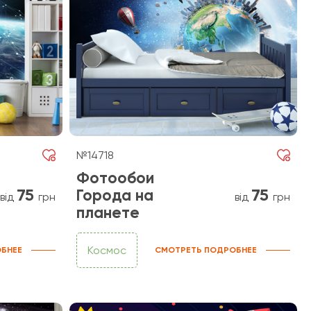
№14718
Фотообои
75
75
Города на
від
грн
від
грн
планете
Космос
БНЕЕ
СМОТРЕТЬ ПОДРОБНЕЕ