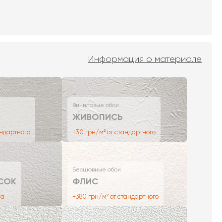
Информация о материале
Виниловые обои
ЖИВОПИСЬ
андартного
+30 грн/м² от стандартного
Бесшовные обои
СОК
ФЛИС
на
+380 грн/м² от стандартного