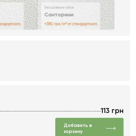
Бесшовные обои
Санторини
тандартного
+380 грн/м² от стандартного
113
грн
Добавить в
корзину