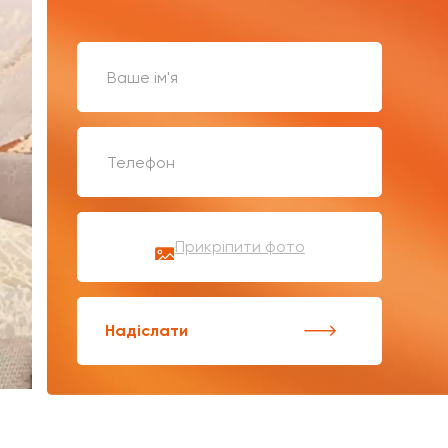
Прикріпити фото
Надіслати