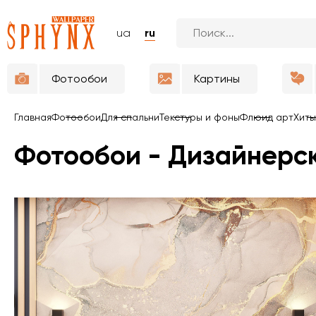
ua
ru
Фотообои
Картины
Главная
Фотообои
Для спальни
Текстуры и фоны
Флюид арт
Хиты
Фотообои - Дизайнерс