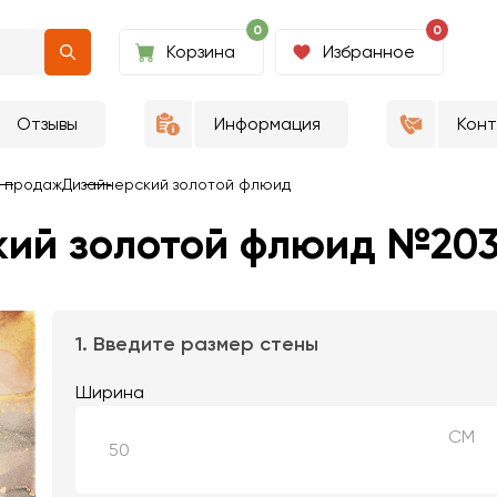
0
0
Корзина
Избранное
Отзывы
Информация
Кон
 продаж
Дизайнерский золотой флюид
кий золотой флюид №20
1. Введите размер стены
Ширина
СМ