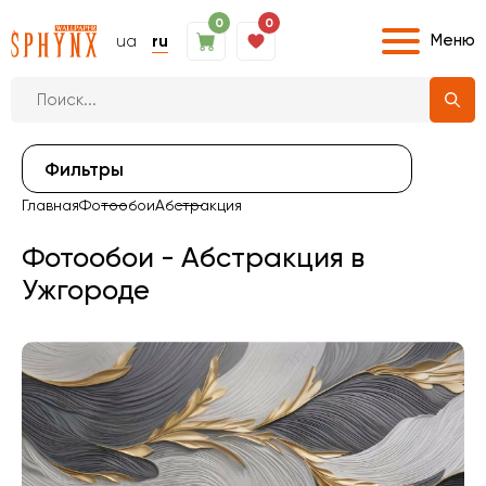
0
0
Меню
ua
ru
Фильтры
Главная
Фотообои
Абстракция
Фотообои - Абстракция в
Ужгороде