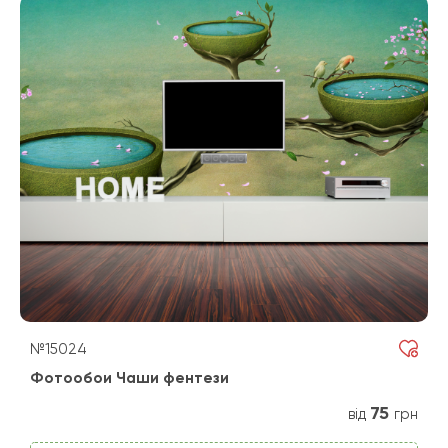
№15024
Фотообои Чаши фентези
75
від
грн