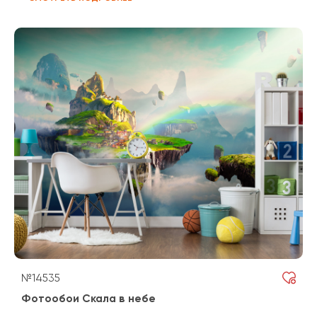
№14535
Фотообои Скала в небе