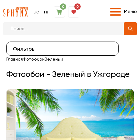
0
0
Меню
ua
ru
Фильтры
Главная
Фотообои
Зеленый
Фотообои - Зеленый в Ужгороде