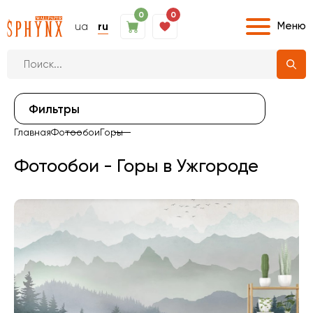
0
0
Меню
ua
ru
Фильтры
Главная
Фотообои
Горы
Фотообои - Горы в Ужгороде