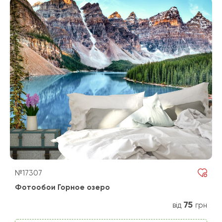
№17307
Фотообои Горное озеро
75
від
грн