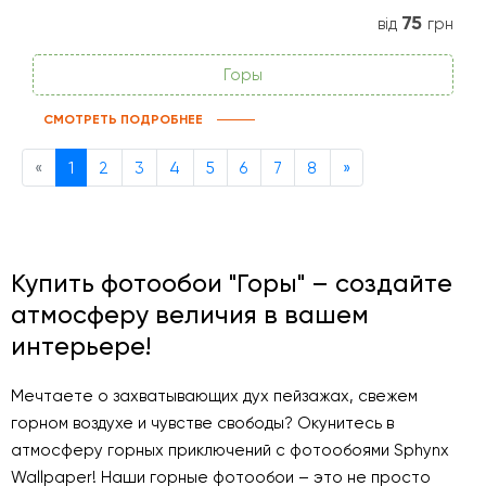
75
від
грн
Горы
СМОТРЕТЬ ПОДРОБНЕЕ
Previous
Next
«
1
2
3
4
5
6
7
8
»
Купить фотообои "Горы" – создайте
атмосферу величия в вашем
интерьере!
Мечтаете о захватывающих дух пейзажах, свежем
горном воздухе и чувстве свободы? Окунитесь в
атмосферу горных приключений с фотообоями Sphynx
Wallpaper! Наши горные фотообои – это не просто