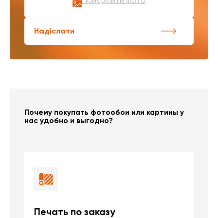
Прикріпити фото
Надіслати
Почему покупать фотообои или картины у
нас удобно и выгодно?
Печать по заказу
Б