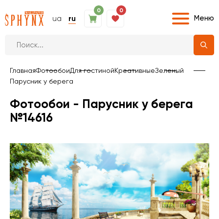
0
0
Меню
ua
ru
Главная
Фотообои
Для гостиной
Креативные
Зеленый
Парусник у берега
Фотообои - Парусник у берега
№14616