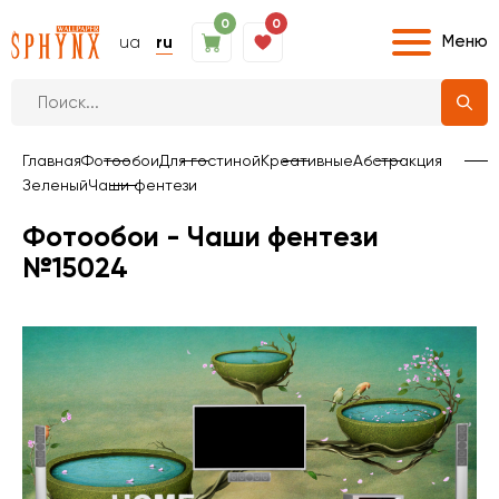
0
0
Меню
ua
ru
Главная
Фотообои
Для гостиной
Креативные
Абстракция
Зеленый
Чаши фентези
Фотообои - Чаши фентези
№15024