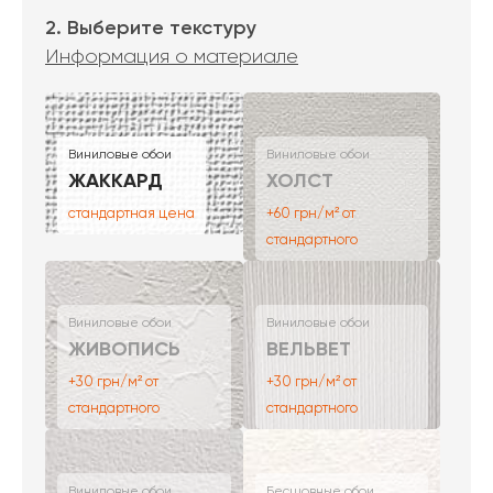
2. Выберите текстуру
Информация о материале
Виниловые обои
Виниловые обои
ЖАККАРД
ХОЛСТ
стандартная цена
+60 грн/м² от
стандартного
Виниловые обои
Виниловые обои
ЖИВОПИСЬ
ВЕЛЬВЕТ
+30 грн/м² от
+30 грн/м² от
стандартного
стандартного
Виниловые обои
Бесшовные обои