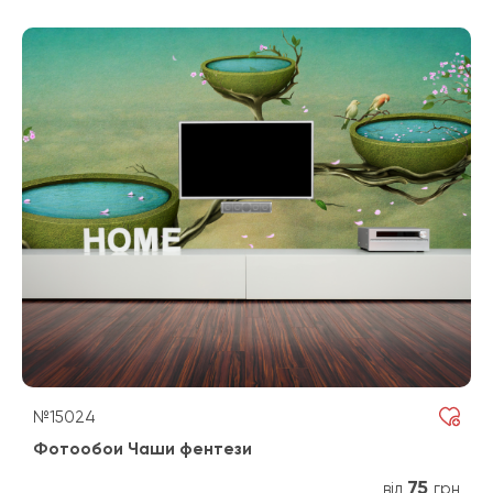
№15024
Фотообои Чаши фентези
75
від
грн