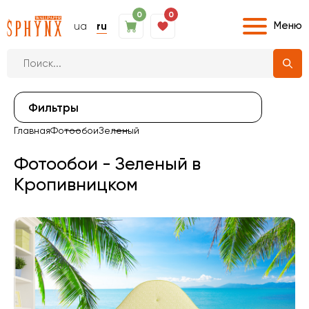
0
0
Меню
ua
ru
Фильтры
Главная
Фотообои
Зеленый
Фотообои - Зеленый в
Кропивницком