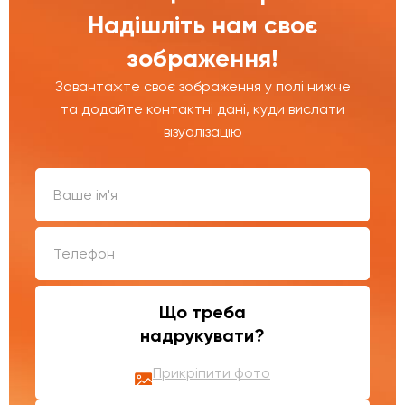
Надішліть нам своє
зображення!
Завантажте своє зображення у полі нижче
та додайте контактні дані, куди вислати
візуалізацію
Що треба
надрукувати?
Прикріпити фото