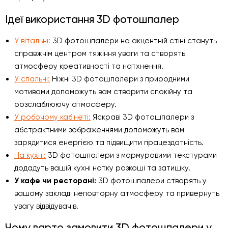
Ідеї використання 3D фотошпалер
У вітальні:
3D фотошпалери на акцентній стіні стануть
справжнім центром тяжіння уваги та створять
атмосферу креативності та натхнення.
У спальні:
Ніжні 3D фотошпалери з природними
мотивами допоможуть вам створити спокійну та
розслаблюючу атмосферу.
У робочому кабінеті:
Яскраві 3D фотошпалери з
абстрактними зображеннями допоможуть вам
зарядитися енергією та підвищити працездатність.
На кухні:
3D фотошпалери з мармуровими текстурами
додадуть вашій кухні нотку розкоші та затишку.
У кафе чи ресторані:
3D фотошпалери створять у
вашому закладі неповторну атмосферу та привернуть
увагу відвідувачів.
Чому варто замовити 3D фотошпалери у