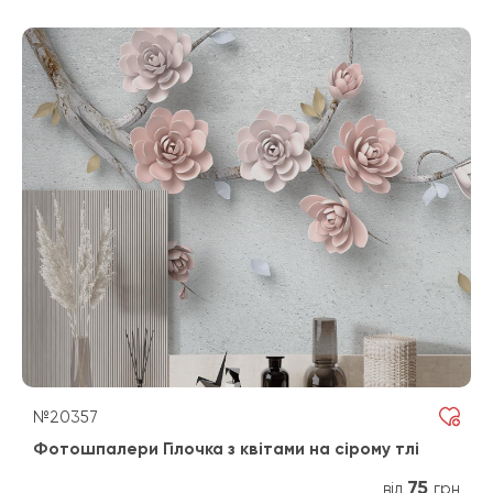
№20357
Фотошпалери Гілочка з квітами на сірому тлі
75
від
грн