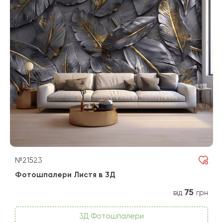
№21523
Фотошпалери Листя в 3Д
75
від
грн
3Д Фотошпалери