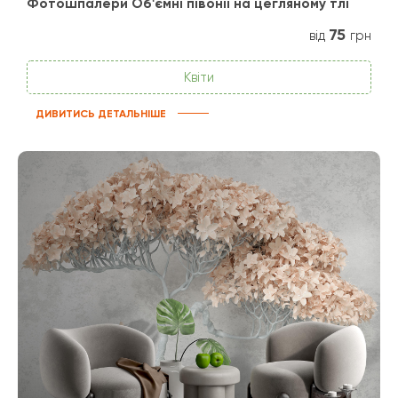
Фотошпалери Об'ємні півонії на цегляному тлі
75
від
грн
Квіти
ДИВИТИСЬ ДЕТАЛЬНІШЕ