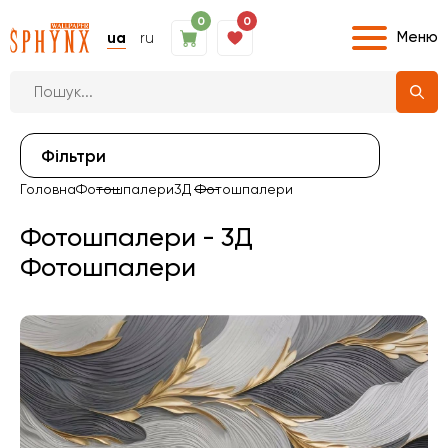
0
0
Меню
ua
ru
Фiльтри
Головна
Фотошпалери
3Д Фотошпалери
Фотошпалери - 3Д
Фотошпалери