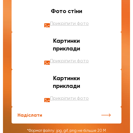
Фото стіни
Прикріпити фото
Картинки
приклади
Прикріпити фото
Картинки
приклади
Прикріпити фото
Надіслати
*Формат файлу: jpg, gif, png не більше 20 М