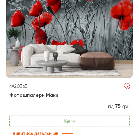
№20365
Фотошпалери Маки
75
від
грн
Квіти
ДИВИТИСЬ ДЕТАЛЬНІШЕ