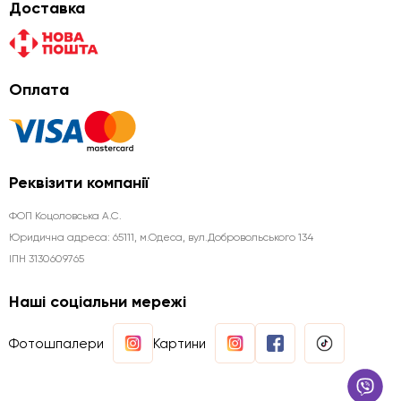
Доставка
Оплата
Реквізити компанії
ФОП Коцоловська А.С.
Юридична aдреса: 65111, м.Одеса, вул.Добровольського 134
ІПН 3130609765
Наші соціальни мережі
Фотошпалери
Картини