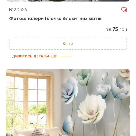
№20356
Фотошпалери Гілочка блакитних квітів
75
від
грн
Квіти
ДИВИТИСЬ ДЕТАЛЬНІШЕ