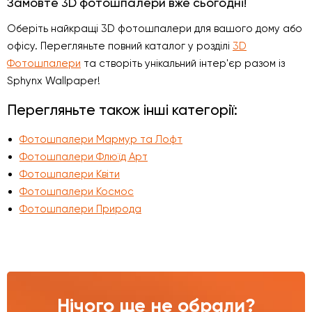
Замовте 3D фотошпалери вже сьогодні!
Оберіть найкращі 3D фотошпалери для вашого дому або
офісу. Перегляньте повний каталог у розділі
3D
Фотошпалери
та створіть унікальний інтер'єр разом із
Sphynx Wallpaper!
Перегляньте також інші категорії:
Фотошпалери Мармур та Лофт
Фотошпалери Флюїд Арт
Фотошпалери Квіти
Фотошпалери Космос
Фотошпалери Природа
Нічого ще не обрали?