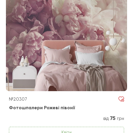
№20307
Фотошпалери Рожеві півонії
75
від
грн
Квіти