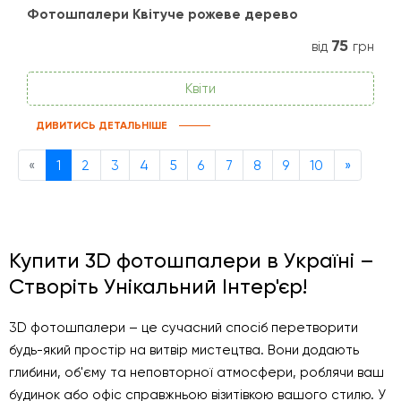
Фотошпалери Квітуче рожеве дерево
75
від
грн
Квіти
ДИВИТИСЬ ДЕТАЛЬНІШЕ
Previous
Next
«
1
2
3
4
5
6
7
8
9
10
»
Купити 3D фотошпалери в Україні –
Створіть Унікальний Інтер'єр!
3D фотошпалери – це сучасний спосіб перетворити
будь-який простір на витвір мистецтва. Вони додають
глибини, об'єму та неповторної атмосфери, роблячи ваш
будинок або офіс справжньою візитівкою вашого стилю. У