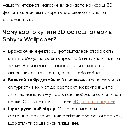
нашому інтернет-магазині ви знайдете найкращі 3D
фотошпалери, які підкорять вас своєю якістю та
різноманіттям.
Чому варто купити 3D фотошпалери в
Sphynx Wallpaper?
Вражаючий ефект:
3D фотошпалери створюють
ілюзію об'єму, що робить простір більш динамічним та
живим. Вони ідеально підходять для створення
акцентних стін у вітальні, спальні або кабінеті.
Великий вибір дизайнів:
Від мальовничих пейзажів та
футуристичних міст до абстрактних композицій та
дитячих малюнків – у нас є все, щоб задовольнити ваші
смаки. Ознайомтеся з нашими
3D фотошпалерами
.
Індивідуальний підхід:
Ми готові виготовити
фотошпалери за вашими ескізами або фотографіями,
щоб втілити ваші найсміливіші ідеї.