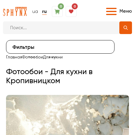
0
0
Меню
ua
ru
Фильтры
Главная
Фотообои
Для кухни
Фотообои - Для кухни в
Кропивницком