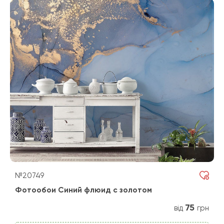
№20749
Фотообои Синий флюид с золотом
75
від
грн