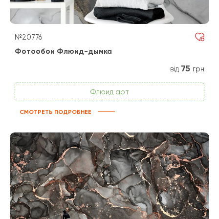
№20776
Фотообои Флюид-дымка
75
від
грн
Флюид арт
СМОТРЕТЬ ПОДРОБНЕЕ