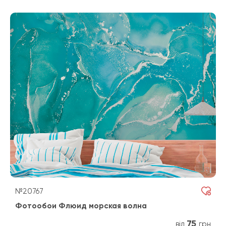
№20767
Фотообои Флюид морская волна
75
від
грн