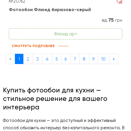
№20762
Фотообои Флюид бирюзово-серый
75
від
грн
Флюид арт
СМОТРЕТЬ ПОДРОБНЕЕ
Previous
Next
«
1
2
3
4
5
6
7
8
9
10
»
Купить фотообои для кухни —
стильное решение для вашего
интерьера
Фотообои для кухни — это доступный и эффективный
способ обновить интерьер без капитального ремонта. В