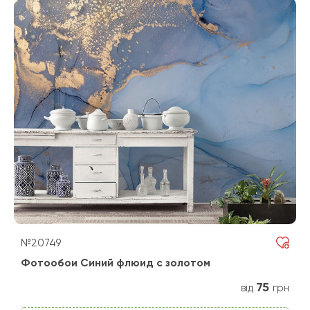
№20749
Фотообои Синий флюид с золотом
75
від
грн