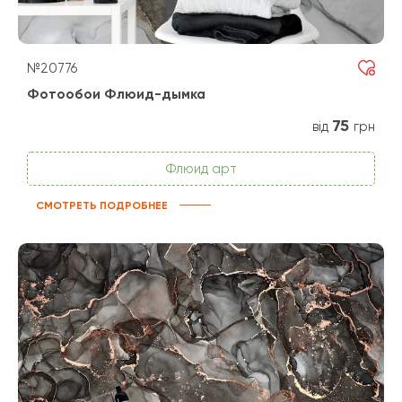
№20776
Фотообои Флюид-дымка
75
від
грн
Флюид арт
СМОТРЕТЬ ПОДРОБНЕЕ