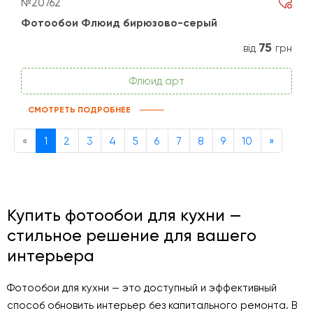
№20762
Фотообои Флюид бирюзово-серый
75
від
грн
Флюид арт
СМОТРЕТЬ ПОДРОБНЕЕ
Previous
Next
«
1
2
3
4
5
6
7
8
9
10
»
Купить фотообои для кухни —
стильное решение для вашего
интерьера
Фотообои для кухни — это доступный и эффективный
способ обновить интерьер без капитального ремонта. В