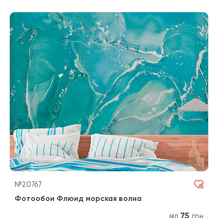
№20767
Фотообои Флюид морская волна
75
від
грн