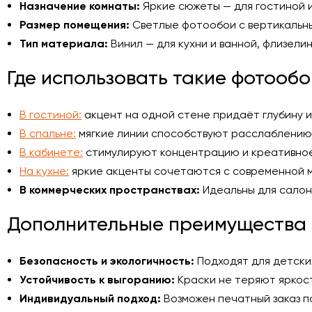
Назначение комнаты:
Яркие сюжеты — для гостиной и
Размер помещения:
Светлые фотообои с вертикальны
Тип материала:
Винил — для кухни и ванной, флизелин
Где использовать такие фотообо
В гостиной:
акцент на одной стене придаёт глубину и
В спальне:
мягкие линии способствуют расслаблению 
В кабинете:
стимулируют концентрацию и креативно
На кухне:
яркие акценты сочетаются с современной 
В коммерческих пространствах:
Идеальны для салон
Дополнительные преимущества
Безопасность и экологичность:
Подходят для детских
Устойчивость к выгоранию:
Краски не теряют яркос
Индивидуальный подход:
Возможен печатный заказ по