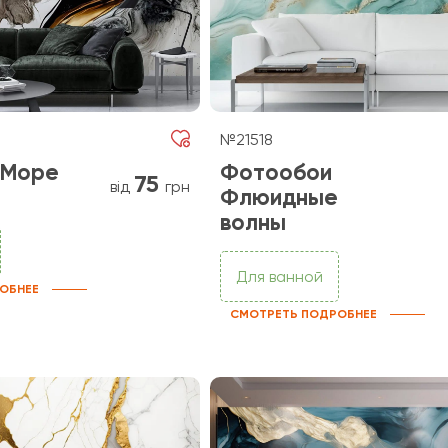
№21518
 Море
Фотообои
75
від
грн
Флюидные
волны
Для ванной
ОБНЕЕ
СМОТРЕТЬ ПОДРОБНЕЕ