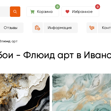
0
0
Корзина
Избранное
Отзывы
Информация
Кон
Флюид арт
ои - Флюид арт в Иван