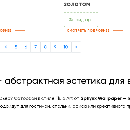
золотом
Флюид арт
ОБНЕЕ
СМОТРЕТЬ ПОДРОБНЕЕ
Next
4
5
6
7
8
9
10
»
 — абстрактная эстетика для
ьер? Фотообои в стиле Fluid Art от
Sphynx Wallpaper
— э
подойдут для гостиной, спальни, офиса или креативного
t