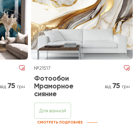
№21517
Фотообои
75
75
Мраморное
від
грн
від
грн
сияние
Для ванной
СМОТРЕТЬ ПОДРОБНЕЕ