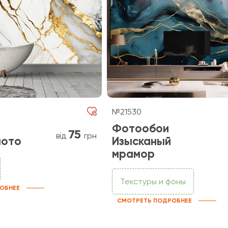
№21530
Фотообои
75
від
грн
лото
Изысканый
мрамор
Текстуры и фоны
ОБНЕЕ
СМОТРЕТЬ ПОДРОБНЕЕ