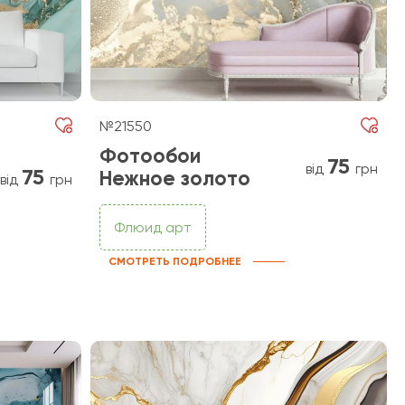
№21550
Фотообои
75
від
грн
75
Нежное золото
від
грн
Флюид арт
СМОТРЕТЬ ПОДРОБНЕЕ