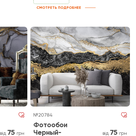
СМОТРЕТЬ ПОДРОБНЕЕ
№20784
Фотообои
75
75
Черный-
від
грн
від
грн