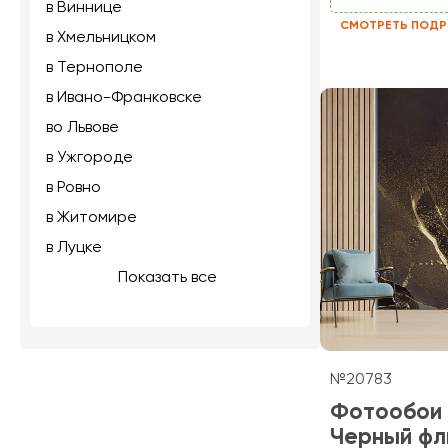
в Виннице
СМОТРЕТЬ ПОДР
в Хмельницком
в Тернополе
в Ивано-Франковске
во Львове
в Ужгороде
в Ровно
в Житомире
в Луцке
Показать все
№20783
Фотообои
Черный фл