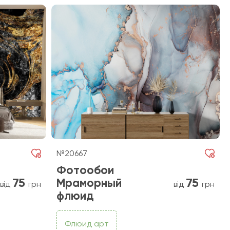
№20667
Фотообои
75
75
Мраморный
від
грн
від
грн
флюид
Флюид арт