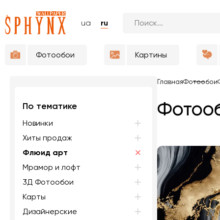
ua
ru
Фотообои
Картины
Главная
Фотообои
Фотооб
По тематике
Новинки
Хиты продаж
Флюид арт
Мрамор и лофт
3Д Фотообои
Карты
Дизайнерские