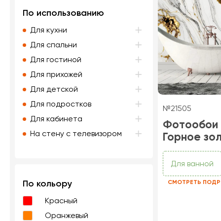
По использованию
Для кухни
Для спальни
Для гостиной
Для прихожей
Для детской
Для подростков
№21505
Для кабинета
Фотообои
На стену с телевизором
Горное зо
Для ванной
По кольору
СМОТРЕТЬ ПОДР
Красный
Оранжевый