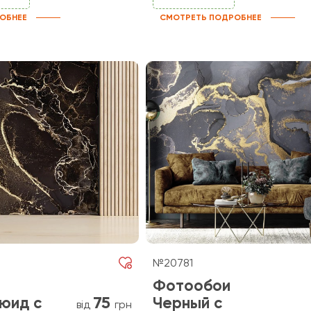
ОБНЕЕ
СМОТРЕТЬ ПОДРОБНЕЕ
№20781
Фотообои
75
юид с
Черный с
від
грн