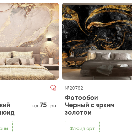
№20782
Фотообои
75
кий
Черный с ярким
від
грн
люид
золотом
фоны
Флюид арт