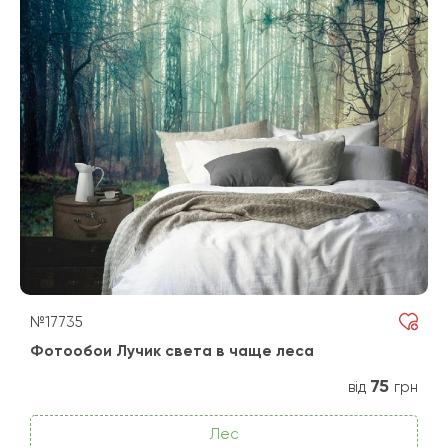
№17735
Фотообои Лучик света в чаще леса
75
від
грн
Лес