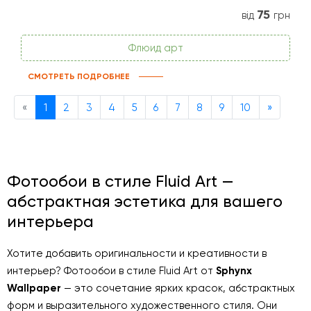
75
від
грн
Флюид арт
СМОТРЕТЬ ПОДРОБНЕЕ
Previous
Next
«
1
2
3
4
5
6
7
8
9
10
»
Фотообои в стиле Fluid Art —
абстрактная эстетика для вашего
интерьера
Хотите добавить оригинальности и креативности в
интерьер? Фотообои в стиле Fluid Art от
Sphynx
Wallpaper
— это сочетание ярких красок, абстрактных
форм и выразительного художественного стиля. Они