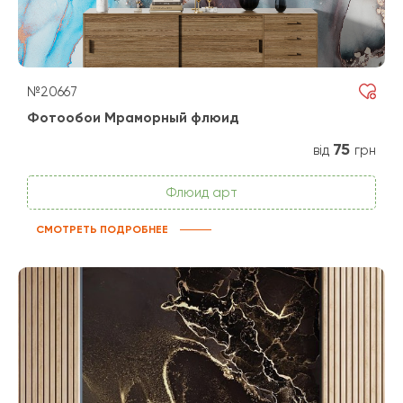
№20667
Фотообои Мраморный флюид
75
від
грн
Флюид арт
СМОТРЕТЬ ПОДРОБНЕЕ