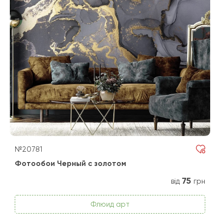
№20781
Фотообои Черный с золотом
75
від
грн
Флюид арт