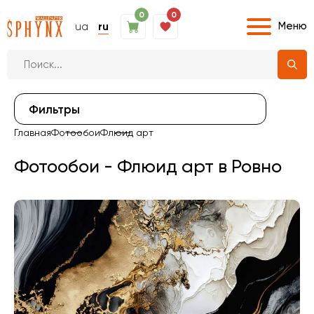
0
0
Меню
ua
ru
Фильтры
Главная
Фотообои
Флюид арт
Фотообои - Флюид арт в Ровно