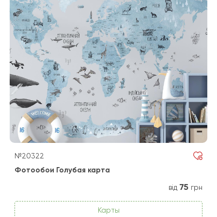
№20322
Фотообои Голубая карта
75
від
грн
Карты