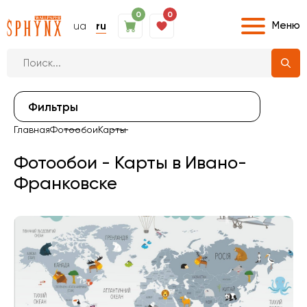
0
0
Меню
ua
ru
Фильтры
Главная
Фотообои
Карты
Фотообои - Карты в Ивано-
Франковске