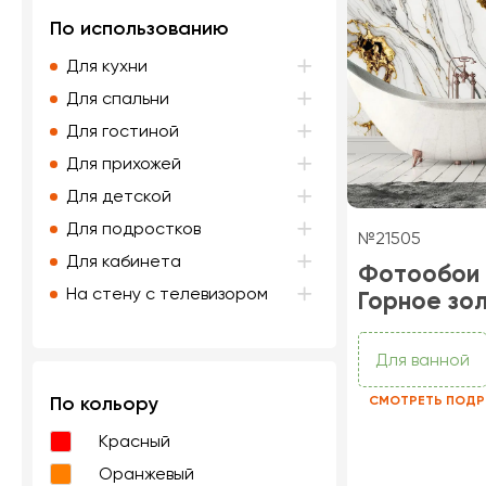
По использованию
Для кухни
Для спальни
Для гостиной
Для прихожей
Для детской
Для подростков
№21505
Для кабинета
Фотообои
На стену с телевизором
Горное зо
Для ванной
По кольору
СМОТРЕТЬ ПОДР
Красный
Оранжевый