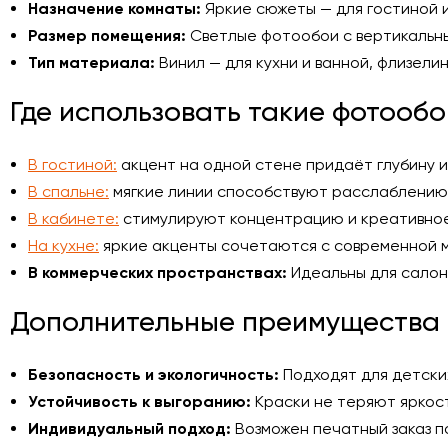
Назначение комнаты:
Яркие сюжеты — для гостиной и
Размер помещения:
Светлые фотообои с вертикальны
Тип материала:
Винил — для кухни и ванной, флизелин
Где использовать такие фотообо
В гостиной:
акцент на одной стене придаёт глубину и
В спальне:
мягкие линии способствуют расслаблению 
В кабинете:
стимулируют концентрацию и креативно
На кухне:
яркие акценты сочетаются с современной 
В коммерческих пространствах:
Идеальны для салон
Дополнительные преимущества
Безопасность и экологичность:
Подходят для детских
Устойчивость к выгоранию:
Краски не теряют яркос
Индивидуальный подход:
Возможен печатный заказ по