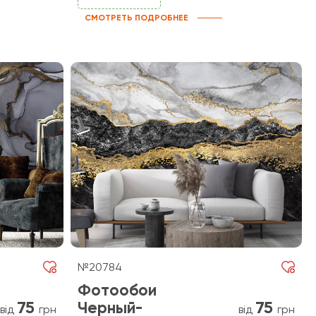
СМОТРЕТЬ ПОДРОБНЕЕ
№20784
Фотообои
75
75
Черный-
від
грн
від
грн