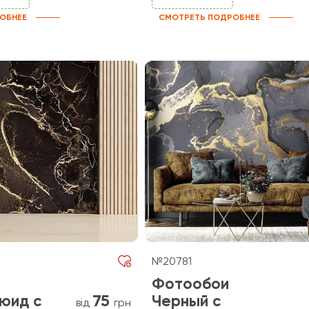
ОБНЕЕ
СМОТРЕТЬ ПОДРОБНЕЕ
№20781
Фотообои
75
юид с
Черный с
від
грн