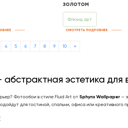
золотом
Флюид арт
ОБНЕЕ
СМОТРЕТЬ ПОДРОБНЕЕ
Next
4
5
6
7
8
9
10
»
 — абстрактная эстетика для
ьер? Фотообои в стиле Fluid Art от
Sphynx Wallpaper
— э
подойдут для гостиной, спальни, офиса или креативного
t