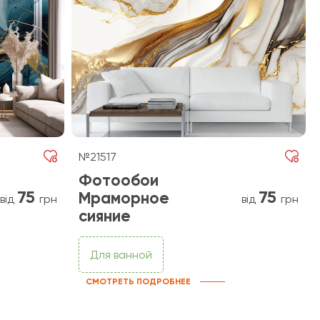
№21517
Фотообои
75
75
Мраморное
від
грн
від
грн
сияние
Для ванной
СМОТРЕТЬ ПОДРОБНЕЕ