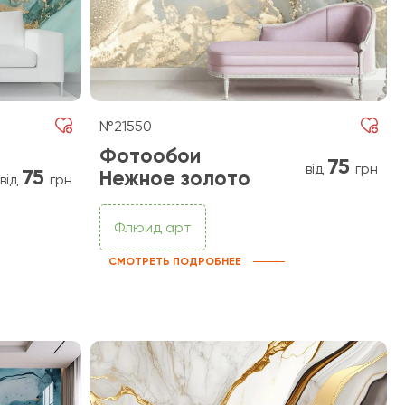
№21550
Фотообои
75
від
грн
75
Нежное золото
від
грн
Флюид арт
СМОТРЕТЬ ПОДРОБНЕЕ