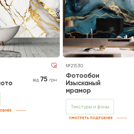
№21530
Фотообои
75
від
грн
лото
Изысканый
мрамор
Текстуры и фоны
ОБНЕЕ
СМОТРЕТЬ ПОДРОБНЕЕ