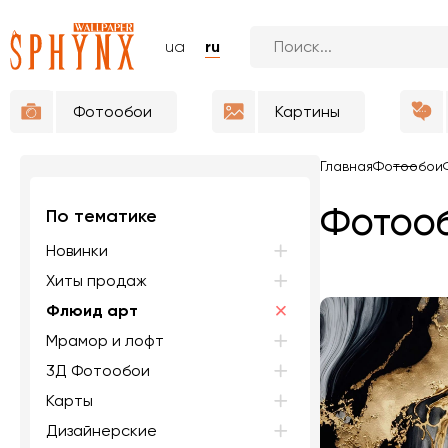
ua
ru
Фотообои
Картины
Главная
Фотообои
Фотооб
По тематике
Новинки
Хиты продаж
Флюид арт
Мрамор и лофт
3Д Фотообои
Карты
Дизайнерские