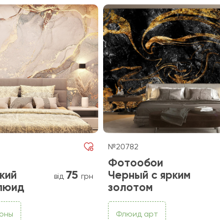
№20782
Фотообои
75
кий
Черный с ярким
від
грн
люид
золотом
фоны
Флюид арт