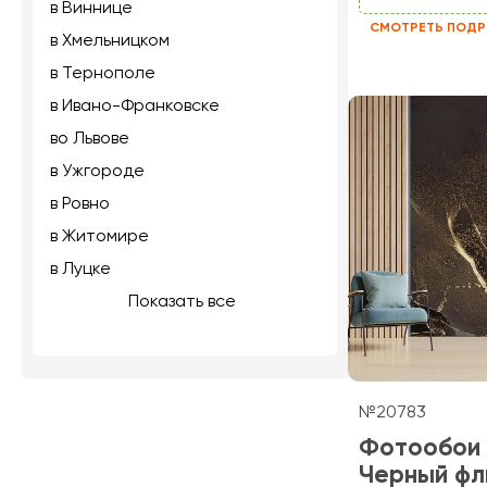
в Виннице
СМОТРЕТЬ ПОДР
в Хмельницком
в Тернополе
в Ивано-Франковске
во Львове
в Ужгороде
в Ровно
в Житомире
в Луцке
Показать все
№20783
Фотообои
Черный фл