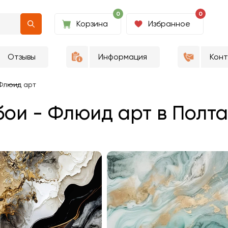
0
0
Корзина
Избранное
Отзывы
Информация
Кон
Флюид арт
ои - Флюид арт в Полт