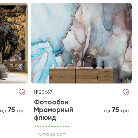
№20667
Фотообои
75
75
Мраморный
від
грн
від
грн
флюид
Флюид арт