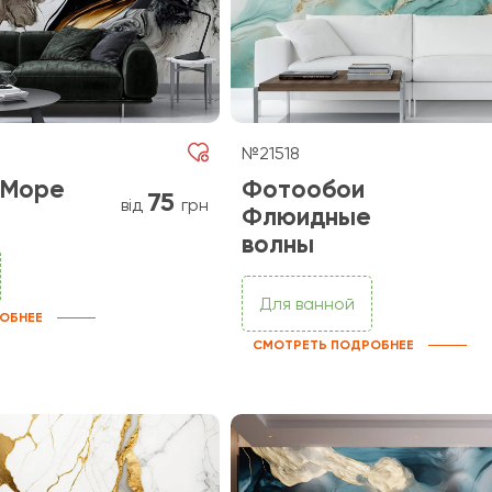
№21518
 Море
Фотообои
75
від
грн
Флюидные
волны
Для ванной
ОБНЕЕ
СМОТРЕТЬ ПОДРОБНЕЕ