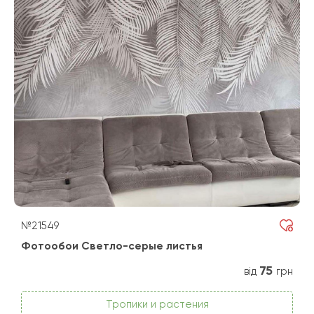
№21549
Фотообои Светло-серые листья
75
від
грн
Тропики и растения