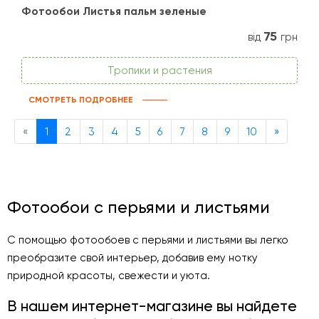
Фотообои Листья пальм зеленые
75
від
грн
Тропики и растения
СМОТРЕТЬ ПОДРОБНЕЕ
Previous
Next
«
1
2
3
4
5
6
7
8
9
10
»
Фотообои с перьями и листьями
С помощью фотообоев с перьями и листьями вы легко
преобразите свой интерьер, добавив ему нотку
природной красоты, свежести и уюта.
В нашем интернет-магазине вы найдете