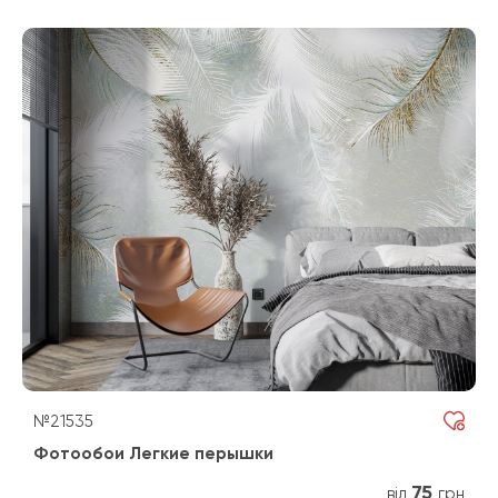
№21535
Фотообои Легкие перышки
75
від
грн