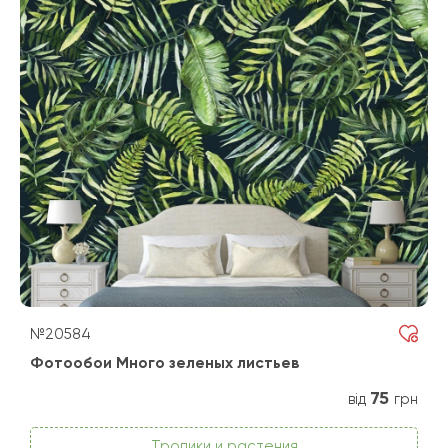
№20584
Фотообои Много зеленых листьев
75
від
грн
Тропики и растения