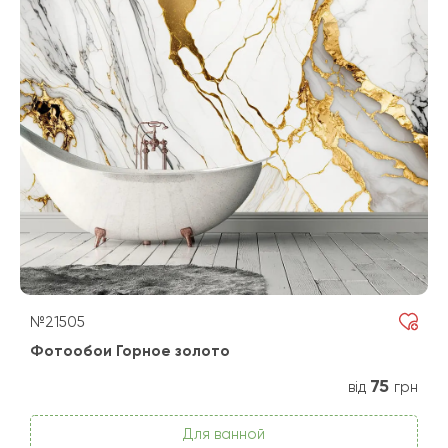
№21505
Фотообои Горное золото
75
від
грн
Для ванной