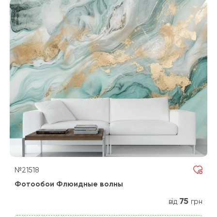
№21518
Фотообои Флюидные волны
75
від
грн