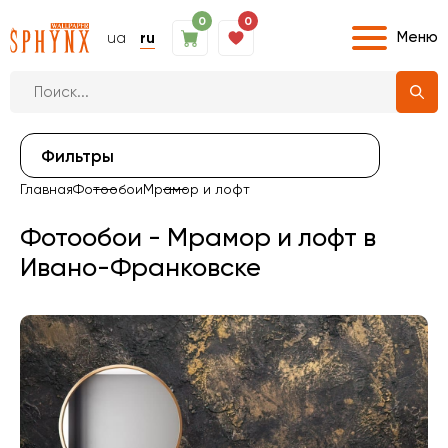
0
0
Меню
ua
ru
Фильтры
Главная
Фотообои
Мрамор и лофт
Фотообои - Мрамор и лофт в
Ивано-Франковске