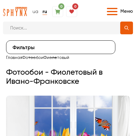
0
0
Меню
ua
ru
Фильтры
Главная
Фотообои
Фиолетовый
Фотообои - Фиолетовый в
Ивано-Франковске