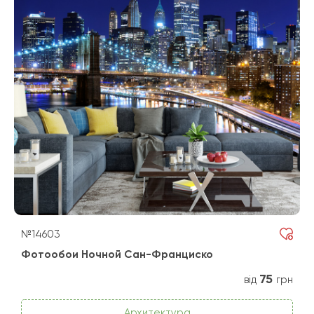
№14603
Фотообои Ночной Сан-Франциско
75
від
грн
Архитектура