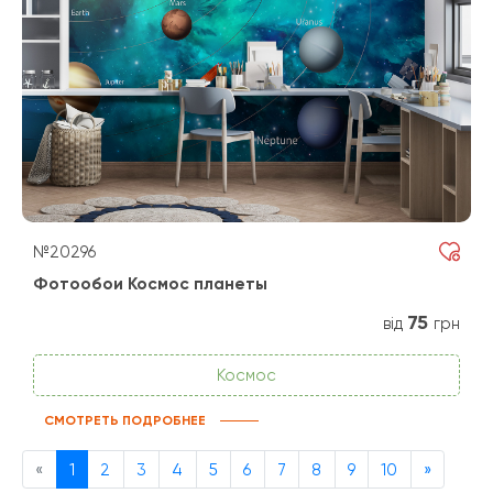
№20296
Фотообои Космос планеты
75
від
грн
Космос
СМОТРЕТЬ ПОДРОБНЕЕ
Previous
Next
«
1
2
3
4
5
6
7
8
9
10
»