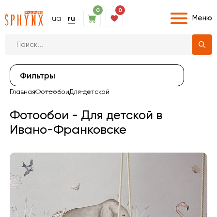
0
0
Меню
ua
ru
Фильтры
Главная
Фотообои
Для детской
Фотообои - Для детской в
Ивано-Франковске