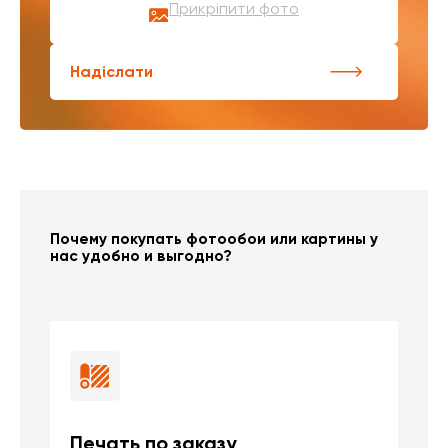
Прикріпити фото
Надіслати
Почему покупать фотообои или картины у
нас удобно и выгодно?
Печать по заказу
Б