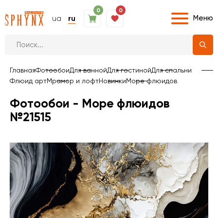
0
0
Меню
ua
ru
Главная
Фотообои
Для ванной
Для гостиной
Для спальни
Флюид арт
Мрамор и лофт
Новинки
Море флюидов
Фотообои - Море флюидов
№21515