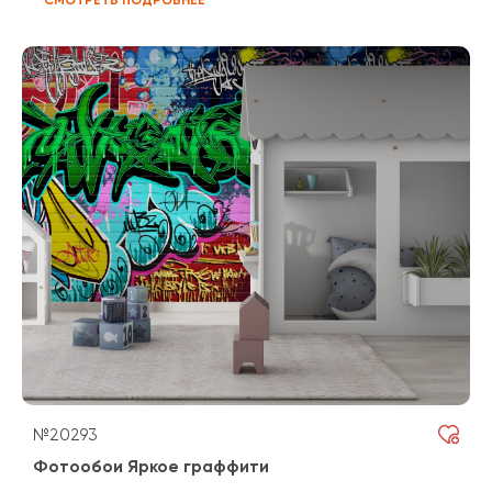
№20293
Фотообои Яркое граффити