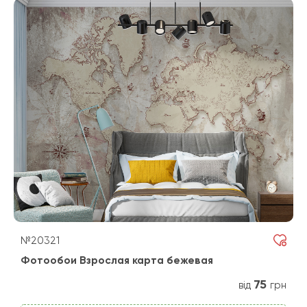
№20321
Фотообои Взрослая карта бежевая
75
від
грн