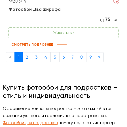
№20344
Фотообои Два жирафа
75
від
грн
Животные
СМОТРЕТЬ ПОДРОБНЕЕ
Previous
Next
«
1
2
3
4
5
6
7
8
9
»
Купить фотообои для подростков –
стиль и индивидуальность
Оформление комнаты подростка – это важный этап
создания уютного и гармоничного пространства.
Фотообои для подростков
помогут сделать интерьер