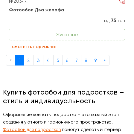
№20344
Фотообои Два жирафа
75
від
грн
Животные
СМОТРЕТЬ ПОДРОБНЕЕ
Previous
Next
«
1
2
3
4
5
6
7
8
9
»
Купить фотообои для подростков –
стиль и индивидуальность
Оформление комнаты подростка – это важный этап
создания уютного и гармоничного пространства.
Фотообои для подростков
помогут сделать интерьер