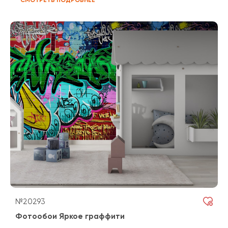
№20293
Фотообои Яркое граффити